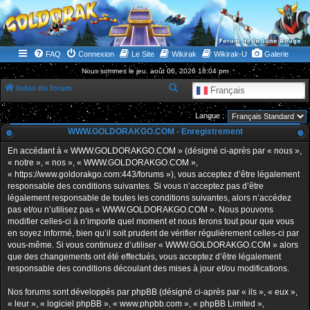
WWW.GOLDORAKGO.COM
le site de la Lune Rouge
FAQ
Connexion
Le Site
Wikirak
Wikirak-U
Galerie
Nous sommes le jeu. août 06, 2026 18:04 pm
R
Index du forum
Français
e
Langue :
c
WWW.GOLDORAKGO.COM - Enregistrement
h
En accédant à « WWW.GOLDORAKGO.COM » (désigné ci-après par « nous »,
e
« notre », « nos », « WWW.GOLDORAKGO.COM »,
r
« https://www.goldorakgo.com:443/forums »), vous acceptez d’être légalement
responsable des conditions suivantes. Si vous n’acceptez pas d’être
c
légalement responsable de toutes les conditions suivantes, alors n’accédez
h
pas et/ou n’utilisez pas « WWW.GOLDORAKGO.COM ». Nous pouvons
e
modifier celles-ci à n’importe quel moment et nous ferons tout pour que vous
en soyez informé, bien qu’il soit prudent de vérifier régulièrement celles-ci par
r
vous-même. Si vous continuez d’utiliser « WWW.GOLDORAKGO.COM » alors
que des changements ont été effectués, vous acceptez d’être légalement
responsable des conditions découlant des mises à jour et/ou modifications.
Nos forums sont développés par phpBB (désigné ci-après par « ils », « eux »,
« leur », « logiciel phpBB », « www.phpbb.com », « phpBB Limited »,