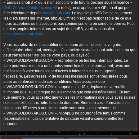
« Équipes phpBB ») qui est un script libre de forum, déclaré sous la licence «
GNU General Public License v2
» (désigné ci-après par « GPL ») et qui peut
être téléchargé depuis
www.phpbb.com
. Le logiciel phpBB facilite seulement
les discussions sur Internet. phpBB Limited n’est pas responsable de ce que
nous acceptons ou n’acceptons pas comme contenu ou conduite permis. Pour
de plus amples informations au sujet de phpBB, veuillez consulter :
https://www.phpbb.com/
.
Vous acceptez de ne pas publier de contenu abusif, obscène, vulgaire,
diffamatoire, choquant, menaçant, à caractère sexuel ou tout autre contenu qui
peut transgresser les lois de votre pays, du pays où
« WWW.GOLDORAKGO.COM » est hébergé ou les lois internationales. Le
faire peut vous mener à un bannissement immédiat et permanent, avec une
notification à votre fournisseur d’accès à Internet si nous le jugeons
nécessaire. Les adresses IP de tous les messages sont enregistrées pour
aider au renforcement de ces conditions. Vous acceptez que
« WWW.GOLDORAKGO.COM » supprime, modifie, déplace ou verrouille
n’importe quel sujet lorsque nous estimons que cela est nécessaire. En tant
que membre, vous acceptez que toutes les informations que vous avez saisies
soient stockées dans notre base de données. Bien que ces informations ne
soient pas diffusées à une tierce partie sans votre consentement, ni
« WWW.GOLDORAKGO.COM », ni phpBB ne pourront être tenus comme
responsables en cas de tentative de piratage visant à compromettre les
données.