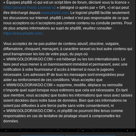
« Équipes phpBB ») qui est un script libre de forum, déclaré sous la licence «
GNU General Public License v2
» (désigné ci-après par « GPL ») et qui peut
être téléchargé depuis
www.phpbb.com
. Le logiciel phpBB facilite seulement
les discussions sur Internet. phpBB Limited n’est pas responsable de ce que
nous acceptons ou n’acceptons pas comme contenu ou conduite permis. Pour
de plus amples informations au sujet de phpBB, veuillez consulter :
https://www.phpbb.com/
.
Vous acceptez de ne pas publier de contenu abusif, obscène, vulgaire,
diffamatoire, choquant, menaçant, à caractère sexuel ou tout autre contenu qui
peut transgresser les lois de votre pays, du pays où
« WWW.GOLDORAKGO.COM » est hébergé ou les lois internationales. Le
faire peut vous mener à un bannissement immédiat et permanent, avec une
notification à votre fournisseur d’accès à Internet si nous le jugeons
nécessaire. Les adresses IP de tous les messages sont enregistrées pour
aider au renforcement de ces conditions. Vous acceptez que
« WWW.GOLDORAKGO.COM » supprime, modifie, déplace ou verrouille
n’importe quel sujet lorsque nous estimons que cela est nécessaire. En tant
que membre, vous acceptez que toutes les informations que vous avez saisies
soient stockées dans notre base de données. Bien que ces informations ne
soient pas diffusées à une tierce partie sans votre consentement, ni
« WWW.GOLDORAKGO.COM », ni phpBB ne pourront être tenus comme
responsables en cas de tentative de piratage visant à compromettre les
données.