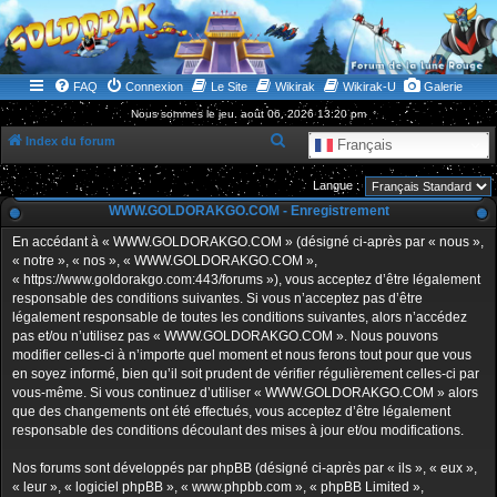
WWW.GOLDORAKGO.COM
le site de la Lune Rouge
FAQ
Connexion
Le Site
Wikirak
Wikirak-U
Galerie
Nous sommes le jeu. août 06, 2026 13:20 pm
R
Index du forum
Français
e
Langue :
c
WWW.GOLDORAKGO.COM - Enregistrement
h
En accédant à « WWW.GOLDORAKGO.COM » (désigné ci-après par « nous »,
e
« notre », « nos », « WWW.GOLDORAKGO.COM »,
r
« https://www.goldorakgo.com:443/forums »), vous acceptez d’être légalement
responsable des conditions suivantes. Si vous n’acceptez pas d’être
c
légalement responsable de toutes les conditions suivantes, alors n’accédez
h
pas et/ou n’utilisez pas « WWW.GOLDORAKGO.COM ». Nous pouvons
e
modifier celles-ci à n’importe quel moment et nous ferons tout pour que vous
en soyez informé, bien qu’il soit prudent de vérifier régulièrement celles-ci par
r
vous-même. Si vous continuez d’utiliser « WWW.GOLDORAKGO.COM » alors
que des changements ont été effectués, vous acceptez d’être légalement
responsable des conditions découlant des mises à jour et/ou modifications.
Nos forums sont développés par phpBB (désigné ci-après par « ils », « eux »,
« leur », « logiciel phpBB », « www.phpbb.com », « phpBB Limited »,