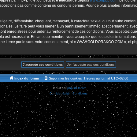
-après par « GPL ») et qui peut être téléchargé depuis
www.phpbb.com
. Le logicie
r
acceptons pas comme contenu ou conduite permis. Pour de plus amples informations
lgaire, diffamatoire, choquant, menaçant, à caractère sexuel ou tout autre contenu 
es. Le faire peut vous mener à un bannissement immédiat et permanent, avec une 
s sont enregistrées pour aider au renforcement de ces conditions. Vous accept
cela est nécessaire. En tant que membre, vous acceptez que toutes les informations
 à une tierce partie sans votre consentement, ni « WWW.GOLDORAKGO.COM », ni p
Index du forum
Supprimer les cookies
Heures au format
UTC+02:00
Traduit par
phpBB-fr.com
Confidentialité
|
Conditions