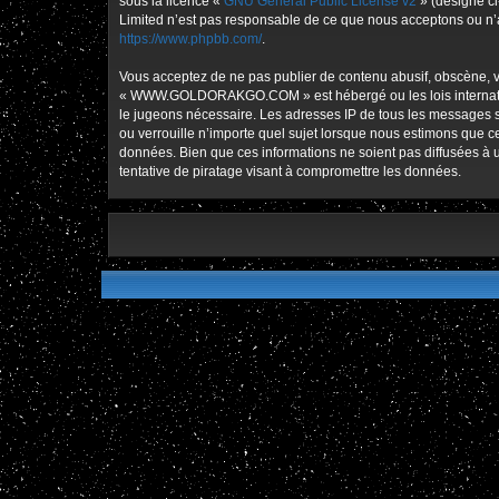
sous la licence «
GNU General Public License v2
» (désigné ci
Limited n’est pas responsable de ce que nous acceptons ou n’
https://www.phpbb.com/
.
Vous acceptez de ne pas publier de contenu abusif, obscène, vu
« WWW.GOLDORAKGO.COM » est hébergé ou les lois international
le jugeons nécessaire. Les adresses IP de tous les message
ou verrouille n’importe quel sujet lorsque nous estimons que 
données. Bien que ces informations ne soient pas diffusées
tentative de piratage visant à compromettre les données.