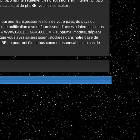
l phpBB facilite seulement les discussions sur Internet. phpBB
 au sujet de phpBB, veuillez consulter :
qui peut transgresser les lois de votre pays, du pays où
notification à votre fournisseur d’accès à Internet si nous
ez que « WWW.GOLDORAKGO.COM » supprime, modifie, déplace
 que vous avez saisies soient stockées dans notre base de
hpBB ne pourront être tenus comme responsables en cas de