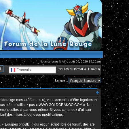
e
Nous sommes le dim. août 09, 2026 15:25 pm
hercher
Recherche avancée
Heures au format
UTC+02:00
Français
Langue :
orakgo.com:443/forums »), vous acceptez d’être légalement
édez pas et/ou n’utilisez pas « WWW.GOLDORAKGO.COM ». Nous
rement celles-ci par vous-même. Si vous continuez d’utiliser
t des mises à jour et/ou modifications.
 « Équipes phpBB ») qui est un script libre de forum, déclaré