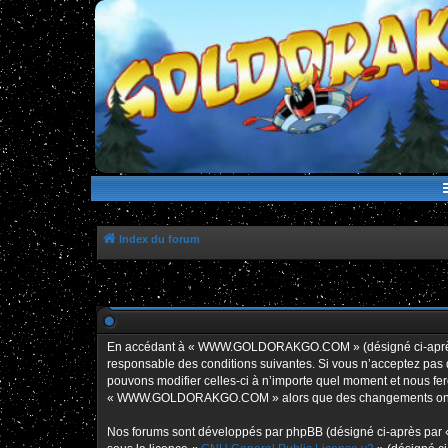
WWW.GOLDORAKGO.COM
le site de la Lune Rouge
Index du forum
En accédant à « WWW.GOLDORAKGO.COM » (désigné ci-après p
responsable des conditions suivantes. Si vous n’acceptez pa
pouvons modifier celles-ci à n’importe quel moment et nous fero
« WWW.GOLDORAKGO.COM » alors que des changements ont été e
Nos forums sont développés par phpBB (désigné ci-après par « i