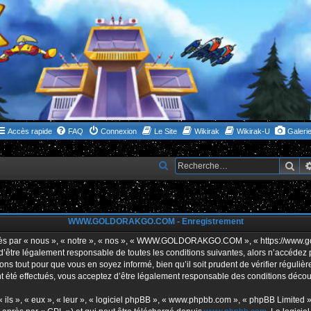
Accès rapide
FAQ
Connexion
Le Site
Wikirak
Wikirak-U
Galeri
Rec
R
e
c
h
WWW.GOLDORAKGO.COM - Enregistrement
e
ar « nous », « notre », « nos », « WWW.GOLDORAKGO.COM », « https://www.gold
r
s d’être légalement responsable de toutes les conditions suivantes, alors n’acc
ns tout pour que vous en soyez informé, bien qu’il soit prudent de vérifier réguliè
c
ffectués, vous acceptez d’être légalement responsable des conditions découlan
h
e
ls », « eux », « leur », « logiciel phpBB », « www.phpbb.com », « phpBB Limited »,