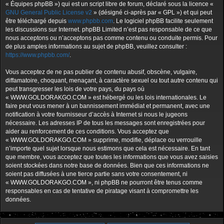
« Équipes phpBB ») qui est un script libre de forum, déclaré sous la licence «
GNU General Public License v2
» (désigné ci-après par « GPL ») et qui peut
être téléchargé depuis
www.phpbb.com
. Le logiciel phpBB facilite seulement
les discussions sur Internet. phpBB Limited n’est pas responsable de ce que
nous acceptons ou n’acceptons pas comme contenu ou conduite permis. Pour
de plus amples informations au sujet de phpBB, veuillez consulter :
https://www.phpbb.com/
.
Vous acceptez de ne pas publier de contenu abusif, obscène, vulgaire,
diffamatoire, choquant, menaçant, à caractère sexuel ou tout autre contenu qui
peut transgresser les lois de votre pays, du pays où
« WWW.GOLDORAKGO.COM » est hébergé ou les lois internationales. Le
faire peut vous mener à un bannissement immédiat et permanent, avec une
notification à votre fournisseur d’accès à Internet si nous le jugeons
nécessaire. Les adresses IP de tous les messages sont enregistrées pour
aider au renforcement de ces conditions. Vous acceptez que
« WWW.GOLDORAKGO.COM » supprime, modifie, déplace ou verrouille
n’importe quel sujet lorsque nous estimons que cela est nécessaire. En tant
que membre, vous acceptez que toutes les informations que vous avez saisies
soient stockées dans notre base de données. Bien que ces informations ne
soient pas diffusées à une tierce partie sans votre consentement, ni
« WWW.GOLDORAKGO.COM », ni phpBB ne pourront être tenus comme
responsables en cas de tentative de piratage visant à compromettre les
données.