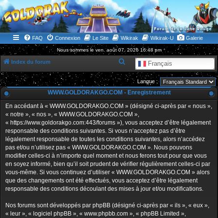
WWW.GOLDORAKGO.COM
le site de la Lune Rouge
FAQ
Connexion
Le Site
Wikirak
Wikirak-U
Galerie
Nous sommes le ven. août 07, 2026 16:48 pm
R
Index du forum
Français
e
Langue :
c
WWW.GOLDORAKGO.COM - Enregistrement
h
En accédant à « WWW.GOLDORAKGO.COM » (désigné ci-après par « nous »,
e
« notre », « nos », « WWW.GOLDORAKGO.COM »,
r
« https://www.goldorakgo.com:443/forums »), vous acceptez d’être légalement
responsable des conditions suivantes. Si vous n’acceptez pas d’être
c
légalement responsable de toutes les conditions suivantes, alors n’accédez
h
pas et/ou n’utilisez pas « WWW.GOLDORAKGO.COM ». Nous pouvons
e
modifier celles-ci à n’importe quel moment et nous ferons tout pour que vous
en soyez informé, bien qu’il soit prudent de vérifier régulièrement celles-ci par
r
vous-même. Si vous continuez d’utiliser « WWW.GOLDORAKGO.COM » alors
que des changements ont été effectués, vous acceptez d’être légalement
responsable des conditions découlant des mises à jour et/ou modifications.
Nos forums sont développés par phpBB (désigné ci-après par « ils », « eux »,
« leur », « logiciel phpBB », « www.phpbb.com », « phpBB Limited »,