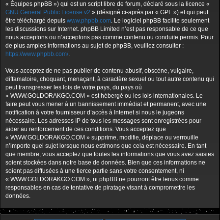
« Équipes phpBB ») qui est un script libre de forum, déclaré sous la licence «
GNU General Public License v2
» (désigné ci-après par « GPL ») et qui peut
être téléchargé depuis
www.phpbb.com
. Le logiciel phpBB facilite seulement
les discussions sur Internet. phpBB Limited n’est pas responsable de ce que
nous acceptons ou n’acceptons pas comme contenu ou conduite permis. Pour
de plus amples informations au sujet de phpBB, veuillez consulter :
https://www.phpbb.com/
.
Vous acceptez de ne pas publier de contenu abusif, obscène, vulgaire,
diffamatoire, choquant, menaçant, à caractère sexuel ou tout autre contenu qui
peut transgresser les lois de votre pays, du pays où
« WWW.GOLDORAKGO.COM » est hébergé ou les lois internationales. Le
faire peut vous mener à un bannissement immédiat et permanent, avec une
notification à votre fournisseur d’accès à Internet si nous le jugeons
nécessaire. Les adresses IP de tous les messages sont enregistrées pour
aider au renforcement de ces conditions. Vous acceptez que
« WWW.GOLDORAKGO.COM » supprime, modifie, déplace ou verrouille
n’importe quel sujet lorsque nous estimons que cela est nécessaire. En tant
que membre, vous acceptez que toutes les informations que vous avez saisies
soient stockées dans notre base de données. Bien que ces informations ne
soient pas diffusées à une tierce partie sans votre consentement, ni
« WWW.GOLDORAKGO.COM », ni phpBB ne pourront être tenus comme
responsables en cas de tentative de piratage visant à compromettre les
données.