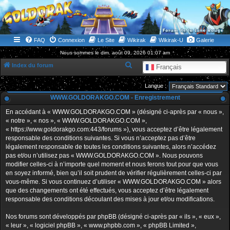
WWW.GOLDORAKGO.COM
le site de la Lune Rouge
FAQ
Connexion
Le Site
Wikirak
Wikirak-U
Galerie
Nous sommes le dim. août 09, 2026 01:07 am
R
Index du forum
Français
e
Langue :
c
WWW.GOLDORAKGO.COM - Enregistrement
h
En accédant à « WWW.GOLDORAKGO.COM » (désigné ci-après par « nous »,
e
« notre », « nos », « WWW.GOLDORAKGO.COM »,
r
« https://www.goldorakgo.com:443/forums »), vous acceptez d’être légalement
responsable des conditions suivantes. Si vous n’acceptez pas d’être
c
légalement responsable de toutes les conditions suivantes, alors n’accédez
h
pas et/ou n’utilisez pas « WWW.GOLDORAKGO.COM ». Nous pouvons
e
modifier celles-ci à n’importe quel moment et nous ferons tout pour que vous
en soyez informé, bien qu’il soit prudent de vérifier régulièrement celles-ci par
r
vous-même. Si vous continuez d’utiliser « WWW.GOLDORAKGO.COM » alors
que des changements ont été effectués, vous acceptez d’être légalement
responsable des conditions découlant des mises à jour et/ou modifications.
Nos forums sont développés par phpBB (désigné ci-après par « ils », « eux »,
« leur », « logiciel phpBB », « www.phpbb.com », « phpBB Limited »,