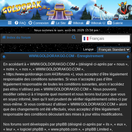
WWW.GOLDORAKGO.COM
le site de la Lune Rouge
FAQ
Connexion
Le Site
Wikirak
Wikirak-U
Galerie
Nous sommes le sam. août 08, 2026 15:58 pm
R
Index du forum
Français
e
Langue :
c
WWW.GOLDORAKGO.COM - Enregistrement
h
En accédant à « WWW.GOLDORAKGO.COM » (désigné ci-après par « nous »,
e
« notre », « nos », « WWW.GOLDORAKGO.COM »,
r
« https://www.goldorakgo.com:443/forums »), vous acceptez d’être légalement
responsable des conditions suivantes. Si vous n’acceptez pas d’être
c
légalement responsable de toutes les conditions suivantes, alors n’accédez
h
pas et/ou n’utilisez pas « WWW.GOLDORAKGO.COM ». Nous pouvons
e
modifier celles-ci à n’importe quel moment et nous ferons tout pour que vous
en soyez informé, bien qu’il soit prudent de vérifier régulièrement celles-ci par
r
vous-même. Si vous continuez d’utiliser « WWW.GOLDORAKGO.COM » alors
que des changements ont été effectués, vous acceptez d’être légalement
responsable des conditions découlant des mises à jour et/ou modifications.
Nos forums sont développés par phpBB (désigné ci-après par « ils », « eux »,
« leur », « logiciel phpBB », « www.phpbb.com », « phpBB Limited »,