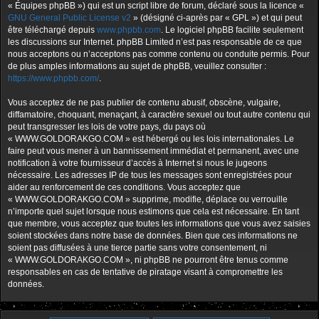
« Équipes phpBB ») qui est un script libre de forum, déclaré sous la licence «
GNU General Public License v2
» (désigné ci-après par « GPL ») et qui peut
être téléchargé depuis
www.phpbb.com
. Le logiciel phpBB facilite seulement
les discussions sur Internet. phpBB Limited n’est pas responsable de ce que
nous acceptons ou n’acceptons pas comme contenu ou conduite permis. Pour
de plus amples informations au sujet de phpBB, veuillez consulter :
https://www.phpbb.com/
.
Vous acceptez de ne pas publier de contenu abusif, obscène, vulgaire,
diffamatoire, choquant, menaçant, à caractère sexuel ou tout autre contenu qui
peut transgresser les lois de votre pays, du pays où
« WWW.GOLDORAKGO.COM » est hébergé ou les lois internationales. Le
faire peut vous mener à un bannissement immédiat et permanent, avec une
notification à votre fournisseur d’accès à Internet si nous le jugeons
nécessaire. Les adresses IP de tous les messages sont enregistrées pour
aider au renforcement de ces conditions. Vous acceptez que
« WWW.GOLDORAKGO.COM » supprime, modifie, déplace ou verrouille
n’importe quel sujet lorsque nous estimons que cela est nécessaire. En tant
que membre, vous acceptez que toutes les informations que vous avez saisies
soient stockées dans notre base de données. Bien que ces informations ne
soient pas diffusées à une tierce partie sans votre consentement, ni
« WWW.GOLDORAKGO.COM », ni phpBB ne pourront être tenus comme
responsables en cas de tentative de piratage visant à compromettre les
données.