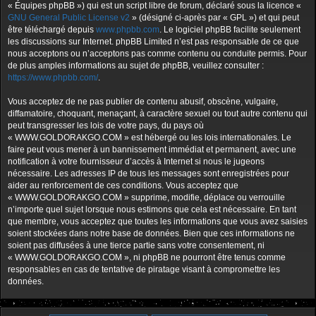
« Équipes phpBB ») qui est un script libre de forum, déclaré sous la licence «
GNU General Public License v2
» (désigné ci-après par « GPL ») et qui peut
être téléchargé depuis
www.phpbb.com
. Le logiciel phpBB facilite seulement
les discussions sur Internet. phpBB Limited n’est pas responsable de ce que
nous acceptons ou n’acceptons pas comme contenu ou conduite permis. Pour
de plus amples informations au sujet de phpBB, veuillez consulter :
https://www.phpbb.com/
.
Vous acceptez de ne pas publier de contenu abusif, obscène, vulgaire,
diffamatoire, choquant, menaçant, à caractère sexuel ou tout autre contenu qui
peut transgresser les lois de votre pays, du pays où
« WWW.GOLDORAKGO.COM » est hébergé ou les lois internationales. Le
faire peut vous mener à un bannissement immédiat et permanent, avec une
notification à votre fournisseur d’accès à Internet si nous le jugeons
nécessaire. Les adresses IP de tous les messages sont enregistrées pour
aider au renforcement de ces conditions. Vous acceptez que
« WWW.GOLDORAKGO.COM » supprime, modifie, déplace ou verrouille
n’importe quel sujet lorsque nous estimons que cela est nécessaire. En tant
que membre, vous acceptez que toutes les informations que vous avez saisies
soient stockées dans notre base de données. Bien que ces informations ne
soient pas diffusées à une tierce partie sans votre consentement, ni
« WWW.GOLDORAKGO.COM », ni phpBB ne pourront être tenus comme
responsables en cas de tentative de piratage visant à compromettre les
données.