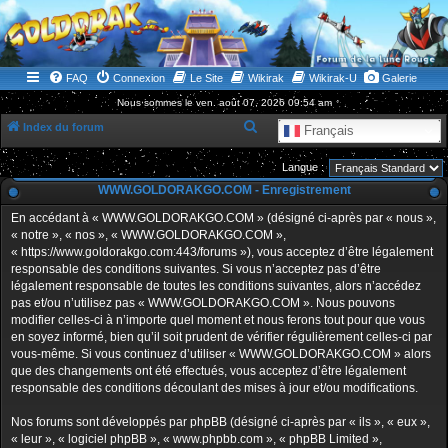
WWW.GOLDORAKGO.COM
le site de la Lune Rouge
FAQ
Connexion
Le Site
Wikirak
Wikirak-U
Galerie
Nous sommes le ven. août 07, 2026 09:54 am
R
Index du forum
Français
e
Langue :
c
WWW.GOLDORAKGO.COM - Enregistrement
h
En accédant à « WWW.GOLDORAKGO.COM » (désigné ci-après par « nous »,
e
« notre », « nos », « WWW.GOLDORAKGO.COM »,
r
« https://www.goldorakgo.com:443/forums »), vous acceptez d’être légalement
responsable des conditions suivantes. Si vous n’acceptez pas d’être
c
légalement responsable de toutes les conditions suivantes, alors n’accédez
h
pas et/ou n’utilisez pas « WWW.GOLDORAKGO.COM ». Nous pouvons
e
modifier celles-ci à n’importe quel moment et nous ferons tout pour que vous
en soyez informé, bien qu’il soit prudent de vérifier régulièrement celles-ci par
r
vous-même. Si vous continuez d’utiliser « WWW.GOLDORAKGO.COM » alors
que des changements ont été effectués, vous acceptez d’être légalement
responsable des conditions découlant des mises à jour et/ou modifications.
Nos forums sont développés par phpBB (désigné ci-après par « ils », « eux »,
« leur », « logiciel phpBB », « www.phpbb.com », « phpBB Limited »,