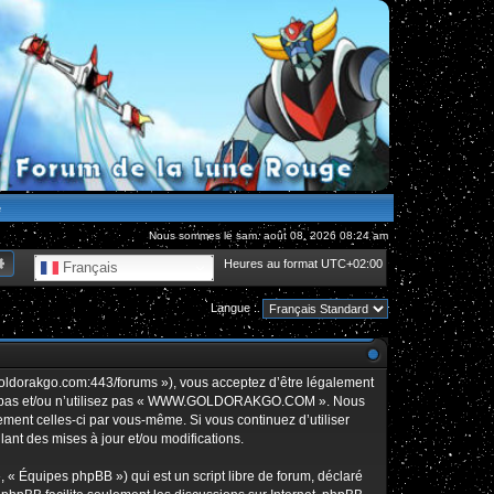
e
Nous sommes le sam. août 08, 2026 08:24 am
hercher
Recherche avancée
Heures au format
UTC+02:00
Français
Langue :
orakgo.com:443/forums »), vous acceptez d’être légalement
édez pas et/ou n’utilisez pas « WWW.GOLDORAKGO.COM ». Nous
rement celles-ci par vous-même. Si vous continuez d’utiliser
t des mises à jour et/ou modifications.
 « Équipes phpBB ») qui est un script libre de forum, déclaré