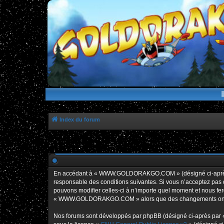
WWW.GOLDORAKGO.COM
le site de la Lune Rouge
Index du forum
En accédant à « WWW.GOLDORAKGO.COM » (désigné ci-après p
responsable des conditions suivantes. Si vous n’acceptez pa
pouvons modifier celles-ci à n’importe quel moment et nous fero
« WWW.GOLDORAKGO.COM » alors que des changements ont été e
Nos forums sont développés par phpBB (désigné ci-après par « i