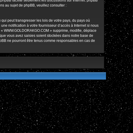
l phpBB facilite seulement les discussions sur Internet. phpBB
 au sujet de phpBB, veuillez consulter :
qui peut transgresser les lois de votre pays, du pays où
notification à votre fournisseur d’accès à Internet si nous
ez que « WWW.GOLDORAKGO.COM » supprime, modifie, déplace
 que vous avez saisies soient stockées dans notre base de
hpBB ne pourront être tenus comme responsables en cas de