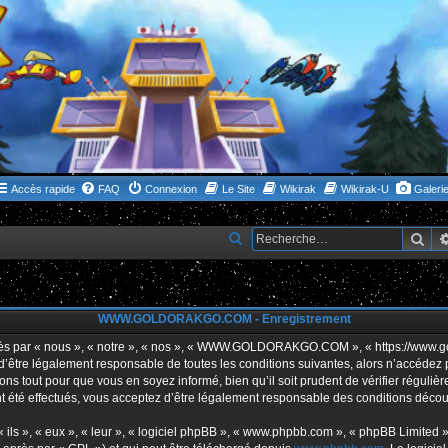
Accès rapide
FAQ
Connexion
Le Site
Wikirak
Wikirak-U
Galeri
Rec
R
e
c
h
WWW.GOLDORAKGO.COM - Enregistrement
e
ar « nous », « notre », « nos », « WWW.GOLDORAKGO.COM », « https://www.gold
r
s d’être légalement responsable de toutes les conditions suivantes, alors n’acc
ns tout pour que vous en soyez informé, bien qu’il soit prudent de vérifier réguliè
c
ffectués, vous acceptez d’être légalement responsable des conditions découlan
h
e
ls », « eux », « leur », « logiciel phpBB », « www.phpbb.com », « phpBB Limited »,