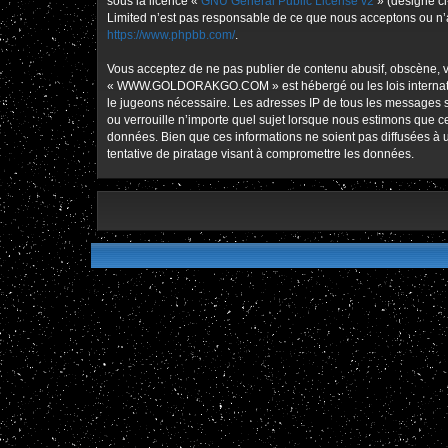
sous la licence «
GNU General Public License v2
» (désigné ci
Limited n’est pas responsable de ce que nous acceptons ou n’
https://www.phpbb.com/
.
Vous acceptez de ne pas publier de contenu abusif, obscène, vu
« WWW.GOLDORAKGO.COM » est hébergé ou les lois international
le jugeons nécessaire. Les adresses IP de tous les message
ou verrouille n’importe quel sujet lorsque nous estimons que 
données. Bien que ces informations ne soient pas diffusées
tentative de piratage visant à compromettre les données.