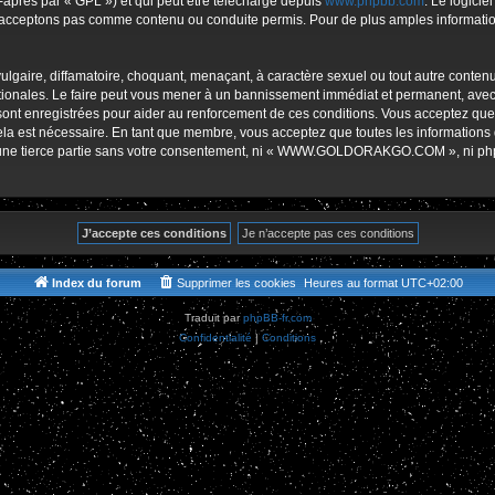
-après par « GPL ») et qui peut être téléchargé depuis
www.phpbb.com
. Le logicie
r
acceptons pas comme contenu ou conduite permis. Pour de plus amples informations
lgaire, diffamatoire, choquant, menaçant, à caractère sexuel ou tout autre contenu 
es. Le faire peut vous mener à un bannissement immédiat et permanent, avec une 
s sont enregistrées pour aider au renforcement de ces conditions. Vous accept
cela est nécessaire. En tant que membre, vous acceptez que toutes les informations
 à une tierce partie sans votre consentement, ni « WWW.GOLDORAKGO.COM », ni p
Index du forum
Supprimer les cookies
Heures au format
UTC+02:00
Traduit par
phpBB-fr.com
Confidentialité
|
Conditions