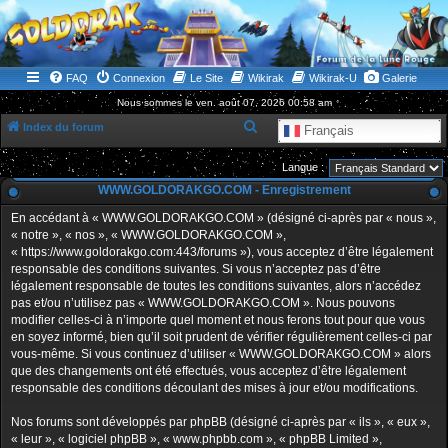
WWW.GOLDORAKGO.COM
le site de la Lune Rouge
FAQ
Connexion
Le Site
Wikirak
Wikirak-U
Galerie
Nous sommes le ven. août 07, 2026 00:58 am
R
Index du forum
Français
e
Langue :
c
WWW.GOLDORAKGO.COM - Enregistrement
h
En accédant à « WWW.GOLDORAKGO.COM » (désigné ci-après par « nous »,
e
« notre », « nos », « WWW.GOLDORAKGO.COM »,
r
« https://www.goldorakgo.com:443/forums »), vous acceptez d’être légalement
responsable des conditions suivantes. Si vous n’acceptez pas d’être
c
légalement responsable de toutes les conditions suivantes, alors n’accédez
h
pas et/ou n’utilisez pas « WWW.GOLDORAKGO.COM ». Nous pouvons
e
modifier celles-ci à n’importe quel moment et nous ferons tout pour que vous
en soyez informé, bien qu’il soit prudent de vérifier régulièrement celles-ci par
r
vous-même. Si vous continuez d’utiliser « WWW.GOLDORAKGO.COM » alors
que des changements ont été effectués, vous acceptez d’être légalement
responsable des conditions découlant des mises à jour et/ou modifications.
Nos forums sont développés par phpBB (désigné ci-après par « ils », « eux »,
« leur », « logiciel phpBB », « www.phpbb.com », « phpBB Limited »,