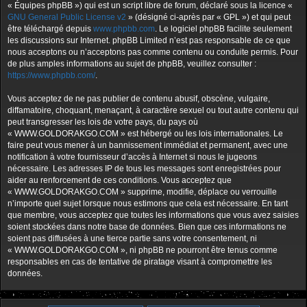
« Équipes phpBB ») qui est un script libre de forum, déclaré sous la licence «
GNU General Public License v2
» (désigné ci-après par « GPL ») et qui peut
être téléchargé depuis
www.phpbb.com
. Le logiciel phpBB facilite seulement
les discussions sur Internet. phpBB Limited n’est pas responsable de ce que
nous acceptons ou n’acceptons pas comme contenu ou conduite permis. Pour
de plus amples informations au sujet de phpBB, veuillez consulter :
https://www.phpbb.com/
.
Vous acceptez de ne pas publier de contenu abusif, obscène, vulgaire,
diffamatoire, choquant, menaçant, à caractère sexuel ou tout autre contenu qui
peut transgresser les lois de votre pays, du pays où
« WWW.GOLDORAKGO.COM » est hébergé ou les lois internationales. Le
faire peut vous mener à un bannissement immédiat et permanent, avec une
notification à votre fournisseur d’accès à Internet si nous le jugeons
nécessaire. Les adresses IP de tous les messages sont enregistrées pour
aider au renforcement de ces conditions. Vous acceptez que
« WWW.GOLDORAKGO.COM » supprime, modifie, déplace ou verrouille
n’importe quel sujet lorsque nous estimons que cela est nécessaire. En tant
que membre, vous acceptez que toutes les informations que vous avez saisies
soient stockées dans notre base de données. Bien que ces informations ne
soient pas diffusées à une tierce partie sans votre consentement, ni
« WWW.GOLDORAKGO.COM », ni phpBB ne pourront être tenus comme
responsables en cas de tentative de piratage visant à compromettre les
données.