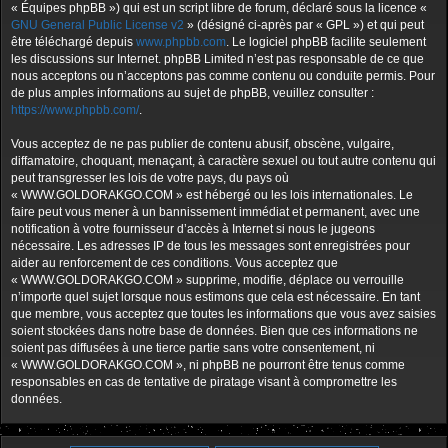
« Équipes phpBB ») qui est un script libre de forum, déclaré sous la licence «
GNU General Public License v2
» (désigné ci-après par « GPL ») et qui peut
être téléchargé depuis
www.phpbb.com
. Le logiciel phpBB facilite seulement
les discussions sur Internet. phpBB Limited n’est pas responsable de ce que
nous acceptons ou n’acceptons pas comme contenu ou conduite permis. Pour
de plus amples informations au sujet de phpBB, veuillez consulter :
https://www.phpbb.com/
.
Vous acceptez de ne pas publier de contenu abusif, obscène, vulgaire,
diffamatoire, choquant, menaçant, à caractère sexuel ou tout autre contenu qui
peut transgresser les lois de votre pays, du pays où
« WWW.GOLDORAKGO.COM » est hébergé ou les lois internationales. Le
faire peut vous mener à un bannissement immédiat et permanent, avec une
notification à votre fournisseur d’accès à Internet si nous le jugeons
nécessaire. Les adresses IP de tous les messages sont enregistrées pour
aider au renforcement de ces conditions. Vous acceptez que
« WWW.GOLDORAKGO.COM » supprime, modifie, déplace ou verrouille
n’importe quel sujet lorsque nous estimons que cela est nécessaire. En tant
que membre, vous acceptez que toutes les informations que vous avez saisies
soient stockées dans notre base de données. Bien que ces informations ne
soient pas diffusées à une tierce partie sans votre consentement, ni
« WWW.GOLDORAKGO.COM », ni phpBB ne pourront être tenus comme
responsables en cas de tentative de piratage visant à compromettre les
données.