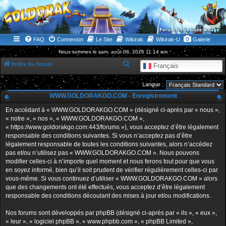
WWW.GOLDORAKGO.COM
le site de la Lune Rouge
FAQ
Connexion
Le Site
Wikirak
Wikirak-U
Galerie
Nous sommes le sam. août 08, 2026 11:14 am
R
Index du forum
Français
e
Langue :
c
WWW.GOLDORAKGO.COM - Enregistrement
h
En accédant à « WWW.GOLDORAKGO.COM » (désigné ci-après par « nous »,
e
« notre », « nos », « WWW.GOLDORAKGO.COM »,
r
« https://www.goldorakgo.com:443/forums »), vous acceptez d’être légalement
responsable des conditions suivantes. Si vous n’acceptez pas d’être
c
légalement responsable de toutes les conditions suivantes, alors n’accédez
h
pas et/ou n’utilisez pas « WWW.GOLDORAKGO.COM ». Nous pouvons
e
modifier celles-ci à n’importe quel moment et nous ferons tout pour que vous
en soyez informé, bien qu’il soit prudent de vérifier régulièrement celles-ci par
r
vous-même. Si vous continuez d’utiliser « WWW.GOLDORAKGO.COM » alors
que des changements ont été effectués, vous acceptez d’être légalement
responsable des conditions découlant des mises à jour et/ou modifications.
Nos forums sont développés par phpBB (désigné ci-après par « ils », « eux »,
« leur », « logiciel phpBB », « www.phpbb.com », « phpBB Limited »,