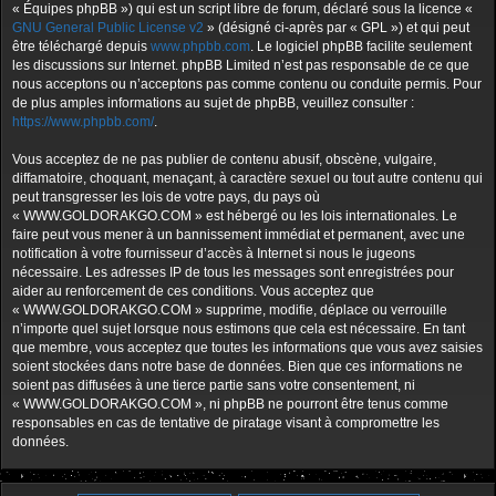
« Équipes phpBB ») qui est un script libre de forum, déclaré sous la licence «
GNU General Public License v2
» (désigné ci-après par « GPL ») et qui peut
être téléchargé depuis
www.phpbb.com
. Le logiciel phpBB facilite seulement
les discussions sur Internet. phpBB Limited n’est pas responsable de ce que
nous acceptons ou n’acceptons pas comme contenu ou conduite permis. Pour
de plus amples informations au sujet de phpBB, veuillez consulter :
https://www.phpbb.com/
.
Vous acceptez de ne pas publier de contenu abusif, obscène, vulgaire,
diffamatoire, choquant, menaçant, à caractère sexuel ou tout autre contenu qui
peut transgresser les lois de votre pays, du pays où
« WWW.GOLDORAKGO.COM » est hébergé ou les lois internationales. Le
faire peut vous mener à un bannissement immédiat et permanent, avec une
notification à votre fournisseur d’accès à Internet si nous le jugeons
nécessaire. Les adresses IP de tous les messages sont enregistrées pour
aider au renforcement de ces conditions. Vous acceptez que
« WWW.GOLDORAKGO.COM » supprime, modifie, déplace ou verrouille
n’importe quel sujet lorsque nous estimons que cela est nécessaire. En tant
que membre, vous acceptez que toutes les informations que vous avez saisies
soient stockées dans notre base de données. Bien que ces informations ne
soient pas diffusées à une tierce partie sans votre consentement, ni
« WWW.GOLDORAKGO.COM », ni phpBB ne pourront être tenus comme
responsables en cas de tentative de piratage visant à compromettre les
données.