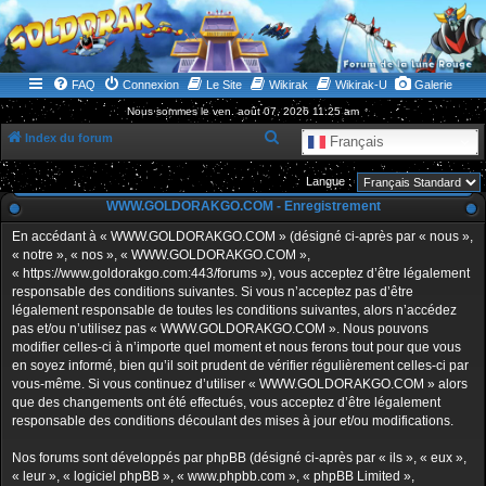
WWW.GOLDORAKGO.COM
le site de la Lune Rouge
FAQ
Connexion
Le Site
Wikirak
Wikirak-U
Galerie
Nous sommes le ven. août 07, 2026 11:25 am
R
Index du forum
Français
e
Langue :
c
WWW.GOLDORAKGO.COM - Enregistrement
h
En accédant à « WWW.GOLDORAKGO.COM » (désigné ci-après par « nous »,
e
« notre », « nos », « WWW.GOLDORAKGO.COM »,
r
« https://www.goldorakgo.com:443/forums »), vous acceptez d’être légalement
responsable des conditions suivantes. Si vous n’acceptez pas d’être
c
légalement responsable de toutes les conditions suivantes, alors n’accédez
h
pas et/ou n’utilisez pas « WWW.GOLDORAKGO.COM ». Nous pouvons
e
modifier celles-ci à n’importe quel moment et nous ferons tout pour que vous
en soyez informé, bien qu’il soit prudent de vérifier régulièrement celles-ci par
r
vous-même. Si vous continuez d’utiliser « WWW.GOLDORAKGO.COM » alors
que des changements ont été effectués, vous acceptez d’être légalement
responsable des conditions découlant des mises à jour et/ou modifications.
Nos forums sont développés par phpBB (désigné ci-après par « ils », « eux »,
« leur », « logiciel phpBB », « www.phpbb.com », « phpBB Limited »,