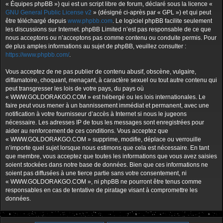
« Équipes phpBB ») qui est un script libre de forum, déclaré sous la licence «
GNU General Public License v2
» (désigné ci-après par « GPL ») et qui peut
être téléchargé depuis
www.phpbb.com
. Le logiciel phpBB facilite seulement
les discussions sur Internet. phpBB Limited n’est pas responsable de ce que
nous acceptons ou n’acceptons pas comme contenu ou conduite permis. Pour
de plus amples informations au sujet de phpBB, veuillez consulter :
https://www.phpbb.com/
.
Vous acceptez de ne pas publier de contenu abusif, obscène, vulgaire,
diffamatoire, choquant, menaçant, à caractère sexuel ou tout autre contenu qui
peut transgresser les lois de votre pays, du pays où
« WWW.GOLDORAKGO.COM » est hébergé ou les lois internationales. Le
faire peut vous mener à un bannissement immédiat et permanent, avec une
notification à votre fournisseur d’accès à Internet si nous le jugeons
nécessaire. Les adresses IP de tous les messages sont enregistrées pour
aider au renforcement de ces conditions. Vous acceptez que
« WWW.GOLDORAKGO.COM » supprime, modifie, déplace ou verrouille
n’importe quel sujet lorsque nous estimons que cela est nécessaire. En tant
que membre, vous acceptez que toutes les informations que vous avez saisies
soient stockées dans notre base de données. Bien que ces informations ne
soient pas diffusées à une tierce partie sans votre consentement, ni
« WWW.GOLDORAKGO.COM », ni phpBB ne pourront être tenus comme
responsables en cas de tentative de piratage visant à compromettre les
données.