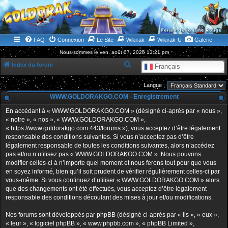
WWW.GOLDORAKGO.COM
le site de la Lune Rouge
FAQ
Connexion
Le Site
Wikirak
Wikirak-U
Galerie
Nous sommes le ven. août 07, 2026 13:21 pm
R
Index du forum
Français
e
Langue :
c
WWW.GOLDORAKGO.COM - Enregistrement
h
En accédant à « WWW.GOLDORAKGO.COM » (désigné ci-après par « nous »,
e
« notre », « nos », « WWW.GOLDORAKGO.COM »,
r
« https://www.goldorakgo.com:443/forums »), vous acceptez d’être légalement
responsable des conditions suivantes. Si vous n’acceptez pas d’être
c
légalement responsable de toutes les conditions suivantes, alors n’accédez
h
pas et/ou n’utilisez pas « WWW.GOLDORAKGO.COM ». Nous pouvons
e
modifier celles-ci à n’importe quel moment et nous ferons tout pour que vous
en soyez informé, bien qu’il soit prudent de vérifier régulièrement celles-ci par
r
vous-même. Si vous continuez d’utiliser « WWW.GOLDORAKGO.COM » alors
que des changements ont été effectués, vous acceptez d’être légalement
responsable des conditions découlant des mises à jour et/ou modifications.
Nos forums sont développés par phpBB (désigné ci-après par « ils », « eux »,
« leur », « logiciel phpBB », « www.phpbb.com », « phpBB Limited »,