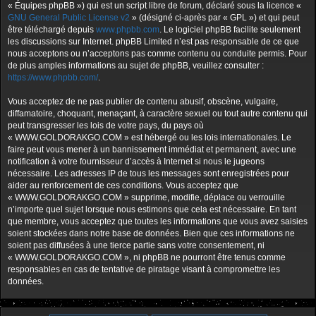
« Équipes phpBB ») qui est un script libre de forum, déclaré sous la licence «
GNU General Public License v2
» (désigné ci-après par « GPL ») et qui peut
être téléchargé depuis
www.phpbb.com
. Le logiciel phpBB facilite seulement
les discussions sur Internet. phpBB Limited n’est pas responsable de ce que
nous acceptons ou n’acceptons pas comme contenu ou conduite permis. Pour
de plus amples informations au sujet de phpBB, veuillez consulter :
https://www.phpbb.com/
.
Vous acceptez de ne pas publier de contenu abusif, obscène, vulgaire,
diffamatoire, choquant, menaçant, à caractère sexuel ou tout autre contenu qui
peut transgresser les lois de votre pays, du pays où
« WWW.GOLDORAKGO.COM » est hébergé ou les lois internationales. Le
faire peut vous mener à un bannissement immédiat et permanent, avec une
notification à votre fournisseur d’accès à Internet si nous le jugeons
nécessaire. Les adresses IP de tous les messages sont enregistrées pour
aider au renforcement de ces conditions. Vous acceptez que
« WWW.GOLDORAKGO.COM » supprime, modifie, déplace ou verrouille
n’importe quel sujet lorsque nous estimons que cela est nécessaire. En tant
que membre, vous acceptez que toutes les informations que vous avez saisies
soient stockées dans notre base de données. Bien que ces informations ne
soient pas diffusées à une tierce partie sans votre consentement, ni
« WWW.GOLDORAKGO.COM », ni phpBB ne pourront être tenus comme
responsables en cas de tentative de piratage visant à compromettre les
données.