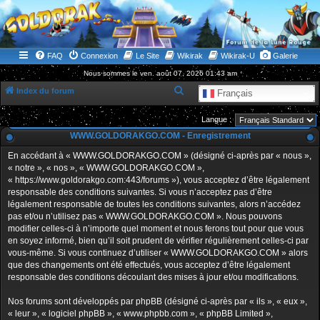
WWW.GOLDORAKGO.COM
le site de la Lune Rouge
FAQ
Connexion
Le Site
Wikirak
Wikirak-U
Galerie
Nous sommes le ven. août 07, 2026 01:43 am
R
Index du forum
Français
e
Langue :
c
WWW.GOLDORAKGO.COM - Enregistrement
h
En accédant à « WWW.GOLDORAKGO.COM » (désigné ci-après par « nous »,
e
« notre », « nos », « WWW.GOLDORAKGO.COM »,
r
« https://www.goldorakgo.com:443/forums »), vous acceptez d’être légalement
responsable des conditions suivantes. Si vous n’acceptez pas d’être
c
légalement responsable de toutes les conditions suivantes, alors n’accédez
h
pas et/ou n’utilisez pas « WWW.GOLDORAKGO.COM ». Nous pouvons
e
modifier celles-ci à n’importe quel moment et nous ferons tout pour que vous
en soyez informé, bien qu’il soit prudent de vérifier régulièrement celles-ci par
r
vous-même. Si vous continuez d’utiliser « WWW.GOLDORAKGO.COM » alors
que des changements ont été effectués, vous acceptez d’être légalement
responsable des conditions découlant des mises à jour et/ou modifications.
Nos forums sont développés par phpBB (désigné ci-après par « ils », « eux »,
« leur », « logiciel phpBB », « www.phpbb.com », « phpBB Limited »,