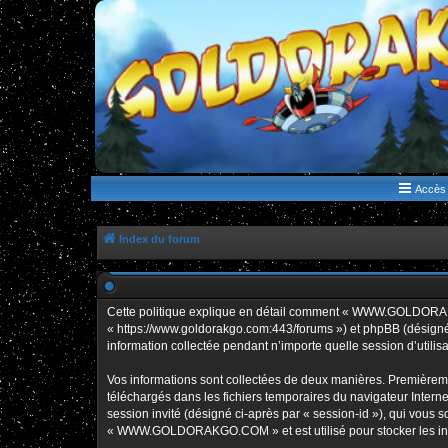
WWW.GOLDORAKGO.COM
le site de la Lune Rouge
Accès 
Index du forum
Cette politique explique en détail comment « WWW.GOLDORAK
« https://www.goldorakgo.com:443/forums ») et phpBB (désigné c
information collectée pendant n’importe quelle session d’utilisa
Vos informations sont collectées de deux manières. Premièrem
téléchargés dans les fichiers temporaires du navigateur Internet
session invité (désigné ci-après par « session-id »), qui vous
« WWW.GOLDORAKGO.COM » et est utilisé pour stocker les inform