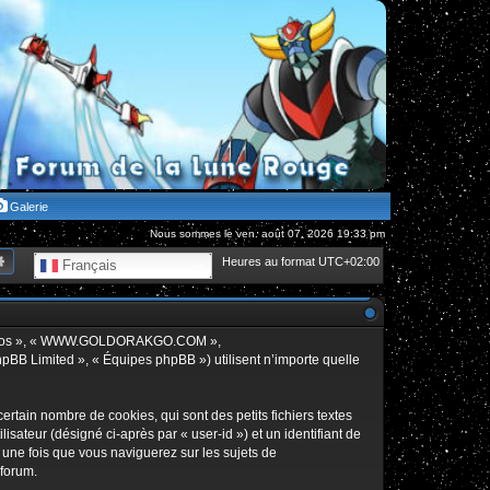
Galerie
Nous sommes le ven. août 07, 2026 19:33 pm
hercher
Recherche avancée
Heures au format
UTC+02:00
Français
», « nos », « WWW.GOLDORAKGO.COM »,
hpBB Limited », « Équipes phpBB ») utilisent n’importe quelle
in nombre de cookies, qui sont des petits fichiers textes
isateur (désigné ci-après par « user-id ») et un identifiant de
 une fois que vous naviguerez sur les sujets de
 forum.