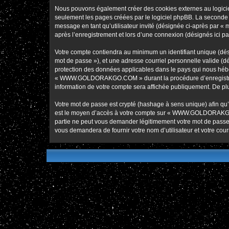
Nous pouvons également créer des cookies externes au logic
seulement les pages créées par le logiciel phpBB. La seconde ma
message en tant qu’utilisateur invité (désignée ci-après pa
après l’enregistrement et lors d’une connexion (désignés ici p
Votre compte contiendra au minimum un identifiant unique (dési
mot de passe »), et une adresse courriel personnelle valide 
protection des données applicables dans le pays qui nous héber
« WWW.GOLDORAKGO.COM » durant la procédure d’enregistremen
information de votre compte sera affichée publiquement. De plus
Votre mot de passe est crypté (hashage à sens unique) afin qu’i
est le moyen d’accès à votre compte sur « WWW.GOLDORAKG
partie ne peut vous demander légitimement votre mot de passe. 
vous demandera de fournir votre nom d’utilisateur et votre cou