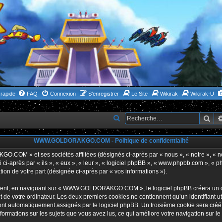
rapide
FAQ
Connexion
S’enregistrer
Le Site
Wikirak
Wikirak-U
Rec
R
e
WWW.GOLDORAKGO.COM - Politique de confidentialité
c
h
GO.COM » et ses sociétés affiliées (désignés ci-après par « nous », « notre 
i-après par « ils », « eux », « leur », « logiciel phpBB », « www.phpbb.com », « p
e
tion de votre part (désignée ci-après par « vos informations »).
r
ent, en naviguant sur « WWW.GOLDORAKGO.COM », le logiciel phpBB créera un certa
c
 de votre ordinateur. Les deux premiers cookies ne contiennent qu’un identifiant util
h
 sont automatiquement assignés par le logiciel phpBB. Un troisième cookie sera créé
ations sur les sujets que vous avez lus, ce qui améliore votre navigation sur le
e