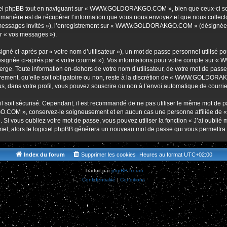
r
iel phpBB tout en naviguant sur « WWW.GOLDORAKGO.COM », bien que ceux-ci soie
nière est de récupérer l’information que vous nous envoyez et que nous collectons. 
r « messages invités »), l’enregistrement sur « WWW.GOLDORAKGO.COM » (désignée 
ar « vos messages »).
gné ci-après par « votre nom d’utilisateur »), un mot de passe personnel utilisé po
(désignée ci-après par « votre courriel »). Vos informations pour votre compte s
ge. Toute information en-dehors de votre nom d’utilisateur, de votre mot de passe 
t, qu’elle soit obligatoire ou non, reste à la discrétion de « WWW.GOLDORAKG
, dans votre profil, vous pouvez souscrire ou non à l’envoi automatique de courriel
l soit sécurisé. Cependant, il est recommandé de ne pas utiliser le même mot de pas
O.COM », conservez-le soigneusement et en aucun cas une personne affiliée 
Si vous oubliez votre mot de passe, vous pouvez utiliser la fonction « J’ai oublié
rriel, alors le logiciel phpBB générera un nouveau mot de passe qui vous permettra
Index du forum
Supprimer les cookies
Heures au format
UTC+02:00
Traduit par
phpBB-fr.com
Confidentialité
|
Conditions