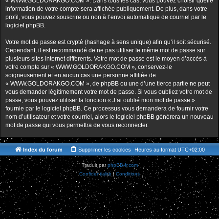
« WWW.GOLDORAKGO.COM ». Dans tous les cas, vous pouvez choisir quelle
information de votre compte sera affichée publiquement. De plus, dans votre
profil, vous pouvez souscrire ou non à l’envoi automatique de courriel par le
logiciel phpBB.
Votre mot de passe est crypté (hashage à sens unique) afin qu’il soit sécurisé.
Cependant, il est recommandé de ne pas utiliser le même mot de passe sur
plusieurs sites Internet différents. Votre mot de passe est le moyen d’accès à
votre compte sur « WWW.GOLDORAKGO.COM », conservez-le
soigneusement et en aucun cas une personne affiliée de
« WWW.GOLDORAKGO.COM », de phpBB ou une d’une tierce partie ne peut
vous demander légitimement votre mot de passe. Si vous oubliez votre mot de
passe, vous pouvez utiliser la fonction « J’ai oublié mon mot de passe »
fournie par le logiciel phpBB. Ce processus vous demandera de fournir votre
nom d’utilisateur et votre courriel, alors le logiciel phpBB générera un nouveau
mot de passe qui vous permettra de vous reconnecter.
Index du forum
Supprimer les cookies
Heures au format
UTC+02:00
Traduit par
phpBB-fr.com
Confidentialité
|
Conditions