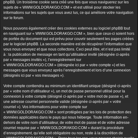
phpBB. Un troisième cookie sera créé une fois que vous naviguerez sur les
sujets de « WWW.GOLDORAKGO.COM » et est utilisé pour stocker les
informations sur les sujets que vous avez lus, ce qui améliore votre navigation
sur le forum.
Nous pouvons également créer des cookies externes au logiciel phpBB tout
en naviguant sur « WWW.GOLDORAKGO.COM », bien que ceux-ci soient hors
de portée du document qui est prévu pour couvrir seulement les pages créées
par le logiciel phpBB. La seconde manière est de récupérer l’information que
vous nous envoyez et que nous collectons. Ceci peut être, et n’est pas limité
à : la publication de message en tant qu’utilisateur invité (désignée ci-après
par « messages invités »), l’enregistrement sur
« WWW.GOLDORAKGO.COM » (désignée ici par « votre compte ») et les
messages que vous envoyez après l’enregistrement et lors d’une connexion
(désignés ici par « vos messages »).
Votre compte contiendra au minimum un identifiant unique (désigné ci-après
par « votre nom d’utilisateur »), un mot de passe personnel utilisé pour la
connexion à votre compte (désigné ci-après par « votre mot de passe »), et
une adresse courriel personnelle valide (désignée ci-après par « votre
courriel »). Vos informations pour votre compte sur
« WWW.GOLDORAKGO.COM » sont protégées par les lois de protection des
données applicables dans le pays qui nous héberge. Toute information en-
dehors de votre nom d’utilisateur, de votre mot de passe et de votre adresse
courriel requise par « WWW.GOLDORAKGO.COM » durant la procédure
d’enregistrement, qu’elle soit obligatoire ou non, reste à la discrétion de