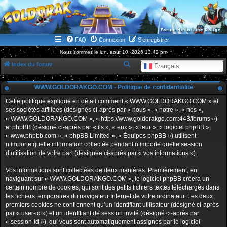
WWW.GOLDORAKGO.COM
le site de la Lune Rouge
FAQ
Connexion
S’enregistrer
Nous sommes le lun. août 10, 2026 13:42 pm
R
Index du forum
Français
e
WWW.GOLDORAKGO.COM - Politique de confidentialité
c
h
Cette politique explique en détail comment « WWW.GOLDORAKGO.COM » et
ses sociétés affiliées (désignés ci-après par « nous », « notre », « nos »,
e
« WWW.GOLDORAKGO.COM », « https://www.goldorakgo.com:443/forums »)
r
et phpBB (désigné ci-après par « ils », « eux », « leur », « logiciel phpBB »,
« www.phpbb.com », « phpBB Limited », « Équipes phpBB ») utilisent
c
n’importe quelle information collectée pendant n’importe quelle session
h
d’utilisation de votre part (désignée ci-après par « vos informations »).
e
Vos informations sont collectées de deux manières. Premièrement, en
r
naviguant sur « WWW.GOLDORAKGO.COM », le logiciel phpBB créera un
certain nombre de cookies, qui sont des petits fichiers textes téléchargés dans
les fichiers temporaires du navigateur Internet de votre ordinateur. Les deux
premiers cookies ne contiennent qu’un identifiant utilisateur (désigné ci-après
par « user-id ») et un identifiant de session invité (désigné ci-après par
« session-id »), qui vous sont automatiquement assignés par le logiciel