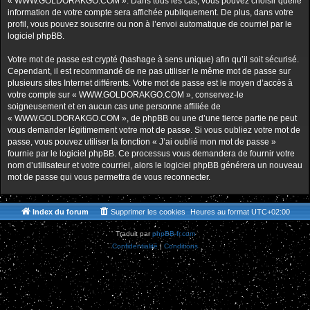
« WWW.GOLDORAKGO.COM ». Dans tous les cas, vous pouvez choisir quelle
information de votre compte sera affichée publiquement. De plus, dans votre
profil, vous pouvez souscrire ou non à l’envoi automatique de courriel par le
logiciel phpBB.
Votre mot de passe est crypté (hashage à sens unique) afin qu’il soit sécurisé.
Cependant, il est recommandé de ne pas utiliser le même mot de passe sur
plusieurs sites Internet différents. Votre mot de passe est le moyen d’accès à
votre compte sur « WWW.GOLDORAKGO.COM », conservez-le
soigneusement et en aucun cas une personne affiliée de
« WWW.GOLDORAKGO.COM », de phpBB ou une d’une tierce partie ne peut
vous demander légitimement votre mot de passe. Si vous oubliez votre mot de
passe, vous pouvez utiliser la fonction « J’ai oublié mon mot de passe »
fournie par le logiciel phpBB. Ce processus vous demandera de fournir votre
nom d’utilisateur et votre courriel, alors le logiciel phpBB générera un nouveau
mot de passe qui vous permettra de vous reconnecter.
Index du forum
Supprimer les cookies
Heures au format
UTC+02:00
Traduit par
phpBB-fr.com
Confidentialité
|
Conditions