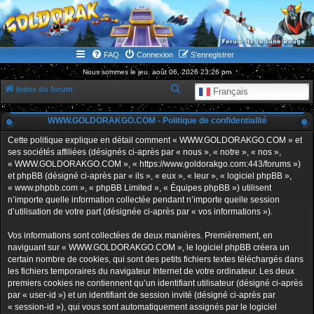
WWW.GOLDORAKGO.COM
le site de la Lune Rouge
FAQ
Connexion
S’enregistrer
Nous sommes le jeu. août 06, 2026 23:26 pm
R
Index du forum
Français
e
WWW.GOLDORAKGO.COM - Politique de confidentialité
c
h
Cette politique explique en détail comment « WWW.GOLDORAKGO.COM » et
ses sociétés affiliées (désignés ci-après par « nous », « notre », « nos »,
e
« WWW.GOLDORAKGO.COM », « https://www.goldorakgo.com:443/forums »)
r
et phpBB (désigné ci-après par « ils », « eux », « leur », « logiciel phpBB »,
« www.phpbb.com », « phpBB Limited », « Équipes phpBB ») utilisent
c
n’importe quelle information collectée pendant n’importe quelle session
h
d’utilisation de votre part (désignée ci-après par « vos informations »).
e
Vos informations sont collectées de deux manières. Premièrement, en
r
naviguant sur « WWW.GOLDORAKGO.COM », le logiciel phpBB créera un
certain nombre de cookies, qui sont des petits fichiers textes téléchargés dans
les fichiers temporaires du navigateur Internet de votre ordinateur. Les deux
premiers cookies ne contiennent qu’un identifiant utilisateur (désigné ci-après
par « user-id ») et un identifiant de session invité (désigné ci-après par
« session-id »), qui vous sont automatiquement assignés par le logiciel