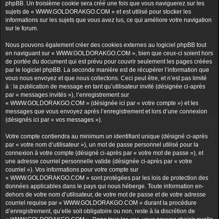
phpBB. Un troisième cookie sera créé une fois que vous naviguerez sur les
sujets de « WWW.GOLDORAKGO.COM » et est utilisé pour stocker les
informations sur les sujets que vous avez lus, ce qui améliore votre navigation
sur le forum.
Nous pouvons également créer des cookies externes au logiciel phpBB tout
en naviguant sur « WWW.GOLDORAKGO.COM », bien que ceux-ci soient hors
de portée du document qui est prévu pour couvrir seulement les pages créées
par le logiciel phpBB. La seconde manière est de récupérer l’information que
vous nous envoyez et que nous collectons. Ceci peut être, et n’est pas limité
à : la publication de message en tant qu’utilisateur invité (désignée ci-après
par « messages invités »), l’enregistrement sur
« WWW.GOLDORAKGO.COM » (désignée ici par « votre compte ») et les
messages que vous envoyez après l’enregistrement et lors d’une connexion
(désignés ici par « vos messages »).
Votre compte contiendra au minimum un identifiant unique (désigné ci-après
par « votre nom d’utilisateur »), un mot de passe personnel utilisé pour la
connexion à votre compte (désigné ci-après par « votre mot de passe »), et
une adresse courriel personnelle valide (désignée ci-après par « votre
courriel »). Vos informations pour votre compte sur
« WWW.GOLDORAKGO.COM » sont protégées par les lois de protection des
données applicables dans le pays qui nous héberge. Toute information en-
dehors de votre nom d’utilisateur, de votre mot de passe et de votre adresse
courriel requise par « WWW.GOLDORAKGO.COM » durant la procédure
d’enregistrement, qu’elle soit obligatoire ou non, reste à la discrétion de