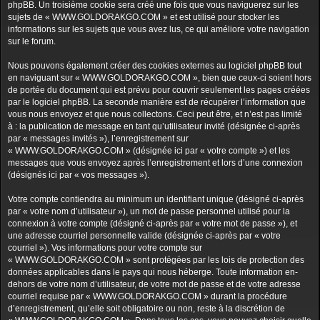
phpBB. Un troisième cookie sera créé une fois que vous naviguerez sur les
sujets de « WWW.GOLDORAKGO.COM » et est utilisé pour stocker les
informations sur les sujets que vous avez lus, ce qui améliore votre navigation
sur le forum.
Nous pouvons également créer des cookies externes au logiciel phpBB tout
en naviguant sur « WWW.GOLDORAKGO.COM », bien que ceux-ci soient hors
de portée du document qui est prévu pour couvrir seulement les pages créées
par le logiciel phpBB. La seconde manière est de récupérer l’information que
vous nous envoyez et que nous collectons. Ceci peut être, et n’est pas limité
à : la publication de message en tant qu’utilisateur invité (désignée ci-après
par « messages invités »), l’enregistrement sur
« WWW.GOLDORAKGO.COM » (désignée ici par « votre compte ») et les
messages que vous envoyez après l’enregistrement et lors d’une connexion
(désignés ici par « vos messages »).
Votre compte contiendra au minimum un identifiant unique (désigné ci-après
par « votre nom d’utilisateur »), un mot de passe personnel utilisé pour la
connexion à votre compte (désigné ci-après par « votre mot de passe »), et
une adresse courriel personnelle valide (désignée ci-après par « votre
courriel »). Vos informations pour votre compte sur
« WWW.GOLDORAKGO.COM » sont protégées par les lois de protection des
données applicables dans le pays qui nous héberge. Toute information en-
dehors de votre nom d’utilisateur, de votre mot de passe et de votre adresse
courriel requise par « WWW.GOLDORAKGO.COM » durant la procédure
d’enregistrement, qu’elle soit obligatoire ou non, reste à la discrétion de