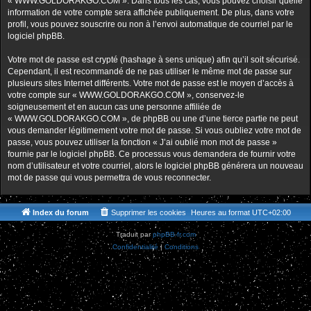
« WWW.GOLDORAKGO.COM ». Dans tous les cas, vous pouvez choisir quelle
information de votre compte sera affichée publiquement. De plus, dans votre
profil, vous pouvez souscrire ou non à l’envoi automatique de courriel par le
logiciel phpBB.
Votre mot de passe est crypté (hashage à sens unique) afin qu’il soit sécurisé.
Cependant, il est recommandé de ne pas utiliser le même mot de passe sur
plusieurs sites Internet différents. Votre mot de passe est le moyen d’accès à
votre compte sur « WWW.GOLDORAKGO.COM », conservez-le
soigneusement et en aucun cas une personne affiliée de
« WWW.GOLDORAKGO.COM », de phpBB ou une d’une tierce partie ne peut
vous demander légitimement votre mot de passe. Si vous oubliez votre mot de
passe, vous pouvez utiliser la fonction « J’ai oublié mon mot de passe »
fournie par le logiciel phpBB. Ce processus vous demandera de fournir votre
nom d’utilisateur et votre courriel, alors le logiciel phpBB générera un nouveau
mot de passe qui vous permettra de vous reconnecter.
Index du forum
Supprimer les cookies
Heures au format
UTC+02:00
Traduit par
phpBB-fr.com
Confidentialité
|
Conditions