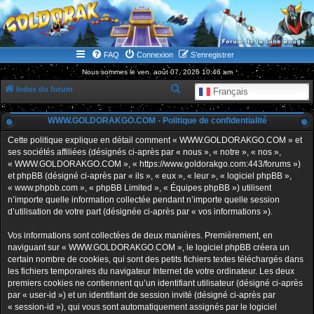
WWW.GOLDORAKGO.COM
le site de la Lune Rouge
FAQ
Connexion
S’enregistrer
Nous sommes le ven. août 07, 2026 10:46 am
R
Index du forum
Français
e
WWW.GOLDORAKGO.COM - Politique de confidentialité
c
h
Cette politique explique en détail comment « WWW.GOLDORAKGO.COM » et
ses sociétés affiliées (désignés ci-après par « nous », « notre », « nos »,
e
« WWW.GOLDORAKGO.COM », « https://www.goldorakgo.com:443/forums »)
r
et phpBB (désigné ci-après par « ils », « eux », « leur », « logiciel phpBB »,
« www.phpbb.com », « phpBB Limited », « Équipes phpBB ») utilisent
c
n’importe quelle information collectée pendant n’importe quelle session
h
d’utilisation de votre part (désignée ci-après par « vos informations »).
e
Vos informations sont collectées de deux manières. Premièrement, en
r
naviguant sur « WWW.GOLDORAKGO.COM », le logiciel phpBB créera un
certain nombre de cookies, qui sont des petits fichiers textes téléchargés dans
les fichiers temporaires du navigateur Internet de votre ordinateur. Les deux
premiers cookies ne contiennent qu’un identifiant utilisateur (désigné ci-après
par « user-id ») et un identifiant de session invité (désigné ci-après par
« session-id »), qui vous sont automatiquement assignés par le logiciel