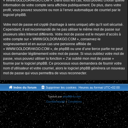
« WWW.GOLDORAKGO.COM ». Dans tous les cas, vous pouvez choisir quelle
information de votre compte sera affichée publiquement. De plus, dans votre
profil, vous pouvez souscrire ou non à l’envoi automatique de courriel par le
logiciel phpBB.
Votre mot de passe est crypté (hashage à sens unique) afin qu’il soit sécurisé.
Cependant, il est recommandé de ne pas utiliser le même mot de passe sur
plusieurs sites Internet différents. Votre mot de passe est le moyen d’accès à
votre compte sur « WWW.GOLDORAKGO.COM », conservez-le
soigneusement et en aucun cas une personne affiliée de
« WWW.GOLDORAKGO.COM », de phpBB ou une d’une tierce partie ne peut
vous demander légitimement votre mot de passe. Si vous oubliez votre mot de
passe, vous pouvez utiliser la fonction « J’ai oublié mon mot de passe »
fournie par le logiciel phpBB. Ce processus vous demandera de fournir votre
nom d’utilisateur et votre courriel, alors le logiciel phpBB générera un nouveau
mot de passe qui vous permettra de vous reconnecter.
Index du forum
Supprimer les cookies
Heures au format
UTC+02:00
Traduit par
phpBB-fr.com
Confidentialité
|
Conditions