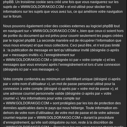
phpBB. Un troisième cookie sera créé une fois que vous naviguerez sur les
sujets de « WWW.GOLDORAKGO.COM » et est utilisé pour stocker les
informations sur les sujets que vous avez lus, ce qui améliore votre navigation
sur le forum.
Nous pouvons également créer des cookies externes au logiciel phpBB tout
en naviguant sur « WWW.GOLDORAKGO.COM », bien que ceux-ci soient hors
de portée du document qui est prévu pour couvrir seulement les pages créées
par le logiciel phpBB. La seconde manière est de récupérer l’information que
vous nous envoyez et que nous collectons. Ceci peut être, et n’est pas limité
à : la publication de message en tant qu’utilisateur invité (désignée ci-après
par « messages invités »), l’enregistrement sur
« WWW.GOLDORAKGO.COM » (désignée ici par « votre compte ») et les
messages que vous envoyez après l’enregistrement et lors d’une connexion
(désignés ici par « vos messages »).
Votre compte contiendra au minimum un identifiant unique (désigné ci-après
par « votre nom d’utilisateur »), un mot de passe personnel utilisé pour la
connexion à votre compte (désigné ci-après par « votre mot de passe »), et
une adresse courriel personnelle valide (désignée ci-après par « votre
courriel »). Vos informations pour votre compte sur
« WWW.GOLDORAKGO.COM » sont protégées par les lois de protection des
données applicables dans le pays qui nous héberge. Toute information en-
dehors de votre nom d’utilisateur, de votre mot de passe et de votre adresse
courriel requise par « WWW.GOLDORAKGO.COM » durant la procédure
d’enregistrement, qu’elle soit obligatoire ou non, reste à la discrétion de