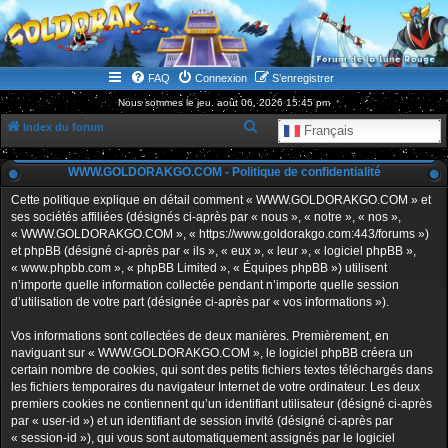
WWW.GOLDORAKGO.COM
le site de la Lune Rouge
FAQ
Connexion
S’enregistrer
Nous sommes le jeu. août 06, 2026 15:45 pm
R
Index du forum
Français
e
WWW.GOLDORAKGO.COM - Politique de confidentialité
c
h
Cette politique explique en détail comment « WWW.GOLDORAKGO.COM » et
ses sociétés affiliées (désignés ci-après par « nous », « notre », « nos »,
e
« WWW.GOLDORAKGO.COM », « https://www.goldorakgo.com:443/forums »)
r
et phpBB (désigné ci-après par « ils », « eux », « leur », « logiciel phpBB »,
« www.phpbb.com », « phpBB Limited », « Équipes phpBB ») utilisent
c
n’importe quelle information collectée pendant n’importe quelle session
h
d’utilisation de votre part (désignée ci-après par « vos informations »).
e
Vos informations sont collectées de deux manières. Premièrement, en
r
naviguant sur « WWW.GOLDORAKGO.COM », le logiciel phpBB créera un
certain nombre de cookies, qui sont des petits fichiers textes téléchargés dans
les fichiers temporaires du navigateur Internet de votre ordinateur. Les deux
premiers cookies ne contiennent qu’un identifiant utilisateur (désigné ci-après
par « user-id ») et un identifiant de session invité (désigné ci-après par
« session-id »), qui vous sont automatiquement assignés par le logiciel