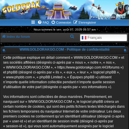
WWW.GOLDORAKGO.COM
le site de la Lune Rouge
FAQ
Connexion
S’enregistrer
Nous sommes le ven. août 07, 2026 06:57 am
R
Index du forum
Français
e
WWW.GOLDORAKGO.COM - Politique de confidentialité
c
h
Cette politique explique en détail comment « WWW.GOLDORAKGO.COM » et
ses sociétés affiliées (désignés ci-après par « nous », « notre », « nos »,
e
« WWW.GOLDORAKGO.COM », « https://www.goldorakgo.com:443/forums »)
r
et phpBB (désigné ci-après par « ils », « eux », « leur », « logiciel phpBB »,
« www.phpbb.com », « phpBB Limited », « Équipes phpBB ») utilisent
c
n’importe quelle information collectée pendant n’importe quelle session
h
d’utilisation de votre part (désignée ci-après par « vos informations »).
e
Vos informations sont collectées de deux manières. Premièrement, en
r
naviguant sur « WWW.GOLDORAKGO.COM », le logiciel phpBB créera un
certain nombre de cookies, qui sont des petits fichiers textes téléchargés dans
les fichiers temporaires du navigateur Internet de votre ordinateur. Les deux
premiers cookies ne contiennent qu’un identifiant utilisateur (désigné ci-après
par « user-id ») et un identifiant de session invité (désigné ci-après par
« session-id »), qui vous sont automatiquement assignés par le logiciel