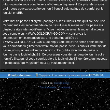
« WWW.GOLDORAKGO.COM ». Dans tous les cas, vous pouvez choisir quelle
information de votre compte sera affichée publiquement. De plus, dans votre
profil, vous pouvez souscrire ou non à l’envoi automatique de courriel par le
logiciel phpBB.
Votre mot de passe est crypté (hashage à sens unique) afin qu’il soit sécurisé.
Cependant, il est recommandé de ne pas utiliser le même mot de passe sur
plusieurs sites Internet différents. Votre mot de passe est le moyen d’accès à
votre compte sur « WWW.GOLDORAKGO.COM », conservez-le
soigneusement et en aucun cas une personne affiliée de
« WWW.GOLDORAKGO.COM », de phpBB ou une d’une tierce partie ne peut
vous demander légitimement votre mot de passe. Si vous oubliez votre mot de
passe, vous pouvez utiliser la fonction « J’ai oublié mon mot de passe »
fournie par le logiciel phpBB. Ce processus vous demandera de fournir votre
nom d’utilisateur et votre courriel, alors le logiciel phpBB générera un nouveau
mot de passe qui vous permettra de vous reconnecter.
Index du forum
Supprimer les cookies
Heures au format
UTC+02:00
Traduit par
phpBB-fr.com
Confidentialité
|
Conditions