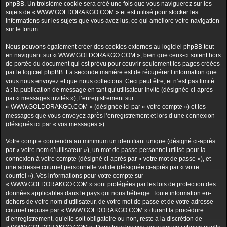
phpBB. Un troisième cookie sera créé une fois que vous naviguerez sur les
sujets de « WWW.GOLDORAKGO.COM » et est utilisé pour stocker les
informations sur les sujets que vous avez lus, ce qui améliore votre navigation
sur le forum.
Nous pouvons également créer des cookies externes au logiciel phpBB tout
en naviguant sur « WWW.GOLDORAKGO.COM », bien que ceux-ci soient hors
de portée du document qui est prévu pour couvrir seulement les pages créées
par le logiciel phpBB. La seconde manière est de récupérer l’information que
vous nous envoyez et que nous collectons. Ceci peut être, et n’est pas limité
à : la publication de message en tant qu’utilisateur invité (désignée ci-après
par « messages invités »), l’enregistrement sur
« WWW.GOLDORAKGO.COM » (désignée ici par « votre compte ») et les
messages que vous envoyez après l’enregistrement et lors d’une connexion
(désignés ici par « vos messages »).
Votre compte contiendra au minimum un identifiant unique (désigné ci-après
par « votre nom d’utilisateur »), un mot de passe personnel utilisé pour la
connexion à votre compte (désigné ci-après par « votre mot de passe »), et
une adresse courriel personnelle valide (désignée ci-après par « votre
courriel »). Vos informations pour votre compte sur
« WWW.GOLDORAKGO.COM » sont protégées par les lois de protection des
données applicables dans le pays qui nous héberge. Toute information en-
dehors de votre nom d’utilisateur, de votre mot de passe et de votre adresse
courriel requise par « WWW.GOLDORAKGO.COM » durant la procédure
d’enregistrement, qu’elle soit obligatoire ou non, reste à la discrétion de