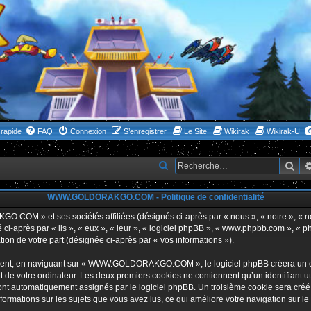
rapide
FAQ
Connexion
S’enregistrer
Le Site
Wikirak
Wikirak-U
Rec
R
e
WWW.GOLDORAKGO.COM - Politique de confidentialité
c
h
GO.COM » et ses sociétés affiliées (désignés ci-après par « nous », « notre 
i-après par « ils », « eux », « leur », « logiciel phpBB », « www.phpbb.com », « p
e
tion de votre part (désignée ci-après par « vos informations »).
r
ent, en naviguant sur « WWW.GOLDORAKGO.COM », le logiciel phpBB créera un certa
c
 de votre ordinateur. Les deux premiers cookies ne contiennent qu’un identifiant util
h
 sont automatiquement assignés par le logiciel phpBB. Un troisième cookie sera créé
ations sur les sujets que vous avez lus, ce qui améliore votre navigation sur le
e