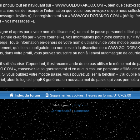
r
iel phpBB tout en naviguant sur « WWW.GOLDORAKGO.COM », bien que ceux-ci soie
nière est de récupérer l’information que vous nous envoyez et que nous collectons. 
r « messages invités »), l’enregistrement sur « WWW.GOLDORAKGO.COM » (désignée 
ar « vos messages »).
gné ci-après par « votre nom d’utilisateur »), un mot de passe personnel utilisé po
(désignée ci-après par « votre courriel »). Vos informations pour votre compte s
ge. Toute information en-dehors de votre nom d’utilisateur, de votre mot de passe 
t, qu’elle soit obligatoire ou non, reste à la discrétion de « WWW.GOLDORAKG
, dans votre profil, vous pouvez souscrire ou non à l’envoi automatique de courriel
l soit sécurisé. Cependant, il est recommandé de ne pas utiliser le même mot de pas
O.COM », conservez-le soigneusement et en aucun cas une personne affiliée 
Si vous oubliez votre mot de passe, vous pouvez utiliser la fonction « J’ai oublié
rriel, alors le logiciel phpBB générera un nouveau mot de passe qui vous permettra
Index du forum
Supprimer les cookies
Heures au format
UTC+02:00
Traduit par
phpBB-fr.com
Confidentialité
|
Conditions