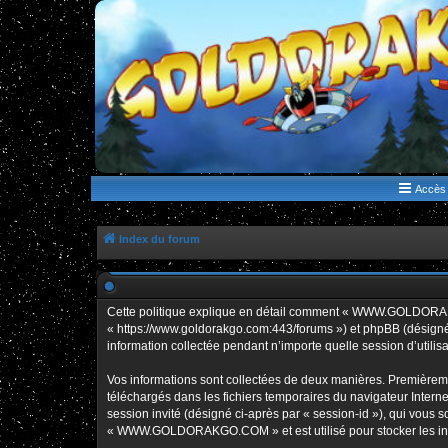
WWW.GOLDORAKGO.COM
le site de la Lune Rouge
Accès 
Index du forum
Cette politique explique en détail comment « WWW.GOLDORAK
« https://www.goldorakgo.com:443/forums ») et phpBB (désigné c
information collectée pendant n’importe quelle session d’utilisa
Vos informations sont collectées de deux manières. Premièrem
téléchargés dans les fichiers temporaires du navigateur Internet
session invité (désigné ci-après par « session-id »), qui vous
« WWW.GOLDORAKGO.COM » et est utilisé pour stocker les inform