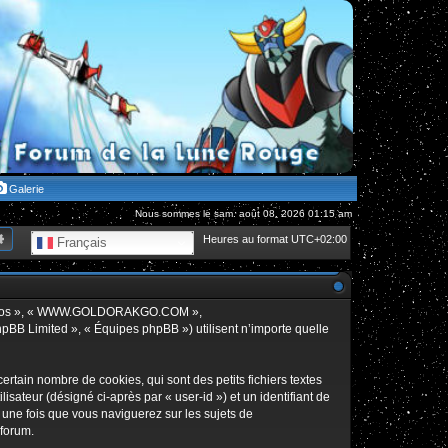
Galerie
Nous sommes le sam. août 08, 2026 01:15 am
hercher
Recherche avancée
Heures au format
UTC+02:00
Français
», « nos », « WWW.GOLDORAKGO.COM »,
hpBB Limited », « Équipes phpBB ») utilisent n’importe quelle
in nombre de cookies, qui sont des petits fichiers textes
isateur (désigné ci-après par « user-id ») et un identifiant de
 une fois que vous naviguerez sur les sujets de
 forum.