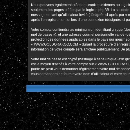
Nous pouvons également créer des cookies externes au logic
seulement les pages créées par le logiciel phpBB. La seconde ma
message en tant qu’utilisateur invité (désignée ci-après pa
après l’enregistrement et lors d’une connexion (désignés ici p
Votre compte contiendra au minimum un identifiant unique (dési
mot de passe »), et une adresse courriel personnelle valide 
protection des données applicables dans le pays qui nous héber
« WWW.GOLDORAKGO.COM » durant la procédure d’enregistremen
information de votre compte sera affichée publiquement. De plus
Votre mot de passe est crypté (hashage à sens unique) afin qu’i
est le moyen d’accès à votre compte sur « WWW.GOLDORAKG
partie ne peut vous demander légitimement votre mot de passe. 
vous demandera de fournir votre nom d’utilisateur et votre cou