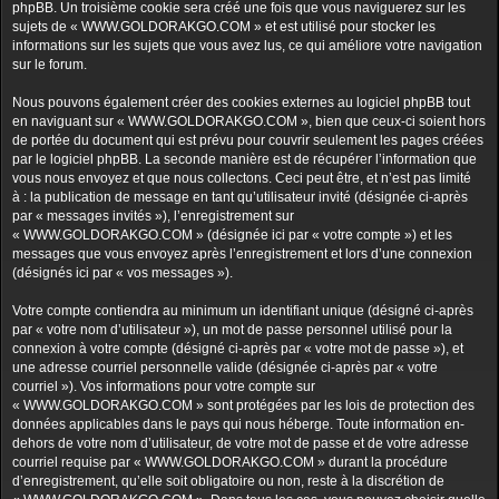
phpBB. Un troisième cookie sera créé une fois que vous naviguerez sur les
sujets de « WWW.GOLDORAKGO.COM » et est utilisé pour stocker les
informations sur les sujets que vous avez lus, ce qui améliore votre navigation
sur le forum.
Nous pouvons également créer des cookies externes au logiciel phpBB tout
en naviguant sur « WWW.GOLDORAKGO.COM », bien que ceux-ci soient hors
de portée du document qui est prévu pour couvrir seulement les pages créées
par le logiciel phpBB. La seconde manière est de récupérer l’information que
vous nous envoyez et que nous collectons. Ceci peut être, et n’est pas limité
à : la publication de message en tant qu’utilisateur invité (désignée ci-après
par « messages invités »), l’enregistrement sur
« WWW.GOLDORAKGO.COM » (désignée ici par « votre compte ») et les
messages que vous envoyez après l’enregistrement et lors d’une connexion
(désignés ici par « vos messages »).
Votre compte contiendra au minimum un identifiant unique (désigné ci-après
par « votre nom d’utilisateur »), un mot de passe personnel utilisé pour la
connexion à votre compte (désigné ci-après par « votre mot de passe »), et
une adresse courriel personnelle valide (désignée ci-après par « votre
courriel »). Vos informations pour votre compte sur
« WWW.GOLDORAKGO.COM » sont protégées par les lois de protection des
données applicables dans le pays qui nous héberge. Toute information en-
dehors de votre nom d’utilisateur, de votre mot de passe et de votre adresse
courriel requise par « WWW.GOLDORAKGO.COM » durant la procédure
d’enregistrement, qu’elle soit obligatoire ou non, reste à la discrétion de