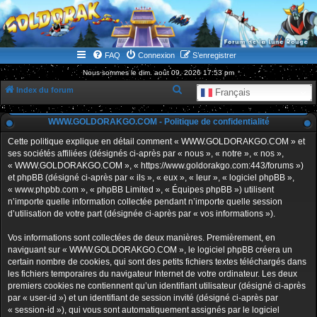
WWW.GOLDORAKGO.COM
le site de la Lune Rouge
FAQ
Connexion
S’enregistrer
Nous sommes le dim. août 09, 2026 17:53 pm
R
Index du forum
Français
e
WWW.GOLDORAKGO.COM - Politique de confidentialité
c
h
Cette politique explique en détail comment « WWW.GOLDORAKGO.COM » et
ses sociétés affiliées (désignés ci-après par « nous », « notre », « nos »,
e
« WWW.GOLDORAKGO.COM », « https://www.goldorakgo.com:443/forums »)
r
et phpBB (désigné ci-après par « ils », « eux », « leur », « logiciel phpBB »,
« www.phpbb.com », « phpBB Limited », « Équipes phpBB ») utilisent
c
n’importe quelle information collectée pendant n’importe quelle session
h
d’utilisation de votre part (désignée ci-après par « vos informations »).
e
Vos informations sont collectées de deux manières. Premièrement, en
r
naviguant sur « WWW.GOLDORAKGO.COM », le logiciel phpBB créera un
certain nombre de cookies, qui sont des petits fichiers textes téléchargés dans
les fichiers temporaires du navigateur Internet de votre ordinateur. Les deux
premiers cookies ne contiennent qu’un identifiant utilisateur (désigné ci-après
par « user-id ») et un identifiant de session invité (désigné ci-après par
« session-id »), qui vous sont automatiquement assignés par le logiciel