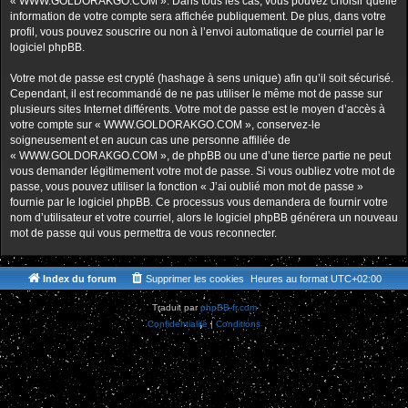
« WWW.GOLDORAKGO.COM ». Dans tous les cas, vous pouvez choisir quelle
information de votre compte sera affichée publiquement. De plus, dans votre
profil, vous pouvez souscrire ou non à l’envoi automatique de courriel par le
logiciel phpBB.
Votre mot de passe est crypté (hashage à sens unique) afin qu’il soit sécurisé.
Cependant, il est recommandé de ne pas utiliser le même mot de passe sur
plusieurs sites Internet différents. Votre mot de passe est le moyen d’accès à
votre compte sur « WWW.GOLDORAKGO.COM », conservez-le
soigneusement et en aucun cas une personne affiliée de
« WWW.GOLDORAKGO.COM », de phpBB ou une d’une tierce partie ne peut
vous demander légitimement votre mot de passe. Si vous oubliez votre mot de
passe, vous pouvez utiliser la fonction « J’ai oublié mon mot de passe »
fournie par le logiciel phpBB. Ce processus vous demandera de fournir votre
nom d’utilisateur et votre courriel, alors le logiciel phpBB générera un nouveau
mot de passe qui vous permettra de vous reconnecter.
Index du forum
Supprimer les cookies
Heures au format
UTC+02:00
Traduit par
phpBB-fr.com
Confidentialité
|
Conditions