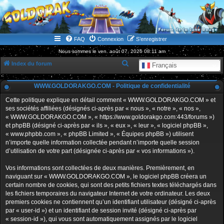
WWW.GOLDORAKGO.COM
le site de la Lune Rouge
FAQ
Connexion
S’enregistrer
Nous sommes le ven. août 07, 2026 08:11 am
R
Index du forum
Français
e
WWW.GOLDORAKGO.COM - Politique de confidentialité
c
h
Cette politique explique en détail comment « WWW.GOLDORAKGO.COM » et
ses sociétés affiliées (désignés ci-après par « nous », « notre », « nos »,
e
« WWW.GOLDORAKGO.COM », « https://www.goldorakgo.com:443/forums »)
r
et phpBB (désigné ci-après par « ils », « eux », « leur », « logiciel phpBB »,
« www.phpbb.com », « phpBB Limited », « Équipes phpBB ») utilisent
c
n’importe quelle information collectée pendant n’importe quelle session
h
d’utilisation de votre part (désignée ci-après par « vos informations »).
e
Vos informations sont collectées de deux manières. Premièrement, en
r
naviguant sur « WWW.GOLDORAKGO.COM », le logiciel phpBB créera un
certain nombre de cookies, qui sont des petits fichiers textes téléchargés dans
les fichiers temporaires du navigateur Internet de votre ordinateur. Les deux
premiers cookies ne contiennent qu’un identifiant utilisateur (désigné ci-après
par « user-id ») et un identifiant de session invité (désigné ci-après par
« session-id »), qui vous sont automatiquement assignés par le logiciel