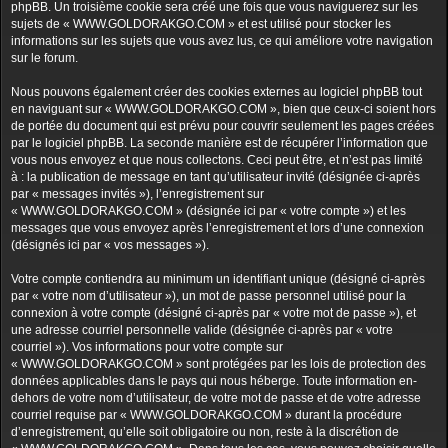
phpBB. Un troisième cookie sera créé une fois que vous naviguerez sur les
sujets de « WWW.GOLDORAKGO.COM » et est utilisé pour stocker les
informations sur les sujets que vous avez lus, ce qui améliore votre navigation
sur le forum.
Nous pouvons également créer des cookies externes au logiciel phpBB tout
en naviguant sur « WWW.GOLDORAKGO.COM », bien que ceux-ci soient hors
de portée du document qui est prévu pour couvrir seulement les pages créées
par le logiciel phpBB. La seconde manière est de récupérer l’information que
vous nous envoyez et que nous collectons. Ceci peut être, et n’est pas limité
à : la publication de message en tant qu’utilisateur invité (désignée ci-après
par « messages invités »), l’enregistrement sur
« WWW.GOLDORAKGO.COM » (désignée ici par « votre compte ») et les
messages que vous envoyez après l’enregistrement et lors d’une connexion
(désignés ici par « vos messages »).
Votre compte contiendra au minimum un identifiant unique (désigné ci-après
par « votre nom d’utilisateur »), un mot de passe personnel utilisé pour la
connexion à votre compte (désigné ci-après par « votre mot de passe »), et
une adresse courriel personnelle valide (désignée ci-après par « votre
courriel »). Vos informations pour votre compte sur
« WWW.GOLDORAKGO.COM » sont protégées par les lois de protection des
données applicables dans le pays qui nous héberge. Toute information en-
dehors de votre nom d’utilisateur, de votre mot de passe et de votre adresse
courriel requise par « WWW.GOLDORAKGO.COM » durant la procédure
d’enregistrement, qu’elle soit obligatoire ou non, reste à la discrétion de