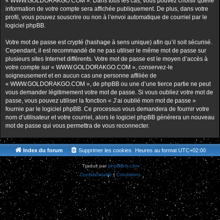
« WWW.GOLDORAKGO.COM ». Dans tous les cas, vous pouvez choisir quelle
information de votre compte sera affichée publiquement. De plus, dans votre
profil, vous pouvez souscrire ou non à l’envoi automatique de courriel par le
logiciel phpBB.
Votre mot de passe est crypté (hashage à sens unique) afin qu’il soit sécurisé.
Cependant, il est recommandé de ne pas utiliser le même mot de passe sur
plusieurs sites Internet différents. Votre mot de passe est le moyen d’accès à
votre compte sur « WWW.GOLDORAKGO.COM », conservez-le
soigneusement et en aucun cas une personne affiliée de
« WWW.GOLDORAKGO.COM », de phpBB ou une d’une tierce partie ne peut
vous demander légitimement votre mot de passe. Si vous oubliez votre mot de
passe, vous pouvez utiliser la fonction « J’ai oublié mon mot de passe »
fournie par le logiciel phpBB. Ce processus vous demandera de fournir votre
nom d’utilisateur et votre courriel, alors le logiciel phpBB générera un nouveau
mot de passe qui vous permettra de vous reconnecter.
Index du forum
Supprimer les cookies
Heures au format
UTC+02:00
Traduit par
phpBB-fr.com
Confidentialité
|
Conditions