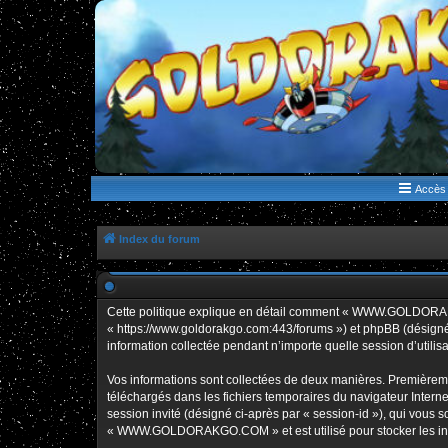
WWW.GOLDORAKGO.COM
le site de la Lune Rouge
Accès 
Index du forum
Cette politique explique en détail comment « WWW.GOLDORAK
« https://www.goldorakgo.com:443/forums ») et phpBB (désigné c
information collectée pendant n’importe quelle session d’utilisa
Vos informations sont collectées de deux manières. Premièrem
téléchargés dans les fichiers temporaires du navigateur Internet
session invité (désigné ci-après par « session-id »), qui vous
« WWW.GOLDORAKGO.COM » et est utilisé pour stocker les inform