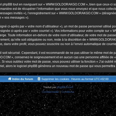
r
iel phpBB tout en naviguant sur « WWW.GOLDORAKGO.COM », bien que ceux-ci soie
nière est de récupérer l’information que vous nous envoyez et que nous collectons. 
r « messages invités »), l’enregistrement sur « WWW.GOLDORAKGO.COM » (désignée 
ar « vos messages »).
gné ci-après par « votre nom d’utilisateur »), un mot de passe personnel utilisé po
(désignée ci-après par « votre courriel »). Vos informations pour votre compte s
ge. Toute information en-dehors de votre nom d’utilisateur, de votre mot de passe 
t, qu’elle soit obligatoire ou non, reste à la discrétion de « WWW.GOLDORAKG
, dans votre profil, vous pouvez souscrire ou non à l’envoi automatique de courriel
l soit sécurisé. Cependant, il est recommandé de ne pas utiliser le même mot de pas
O.COM », conservez-le soigneusement et en aucun cas une personne affiliée 
Si vous oubliez votre mot de passe, vous pouvez utiliser la fonction « J’ai oublié
rriel, alors le logiciel phpBB générera un nouveau mot de passe qui vous permettra
Index du forum
Supprimer les cookies
Heures au format
UTC+02:00
Traduit par
phpBB-fr.com
Confidentialité
|
Conditions