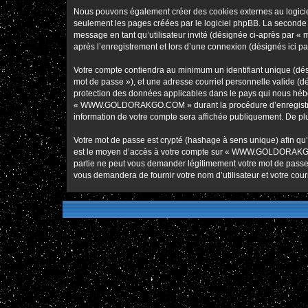
Nous pouvons également créer des cookies externes au logic
seulement les pages créées par le logiciel phpBB. La seconde ma
message en tant qu’utilisateur invité (désignée ci-après pa
après l’enregistrement et lors d’une connexion (désignés ici p
Votre compte contiendra au minimum un identifiant unique (dési
mot de passe »), et une adresse courriel personnelle valide 
protection des données applicables dans le pays qui nous héber
« WWW.GOLDORAKGO.COM » durant la procédure d’enregistremen
information de votre compte sera affichée publiquement. De plus
Votre mot de passe est crypté (hashage à sens unique) afin qu’i
est le moyen d’accès à votre compte sur « WWW.GOLDORAKG
partie ne peut vous demander légitimement votre mot de passe. 
vous demandera de fournir votre nom d’utilisateur et votre cou