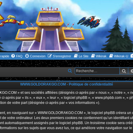
rapide
FAQ
Connexion
S’enregistrer
Le Site
Wikirak
Wikirak-U
Rec
R
e
WWW.GOLDORAKGO.COM - Politique de confidentialité
c
h
GO.COM » et ses sociétés affiliées (désignés ci-après par « nous », « notre 
i-après par « ils », « eux », « leur », « logiciel phpBB », « www.phpbb.com », « p
e
tion de votre part (désignée ci-après par « vos informations »).
r
ent, en naviguant sur « WWW.GOLDORAKGO.COM », le logiciel phpBB créera un certa
c
 de votre ordinateur. Les deux premiers cookies ne contiennent qu’un identifiant util
h
 sont automatiquement assignés par le logiciel phpBB. Un troisième cookie sera créé
ations sur les sujets que vous avez lus, ce qui améliore votre navigation sur le
e