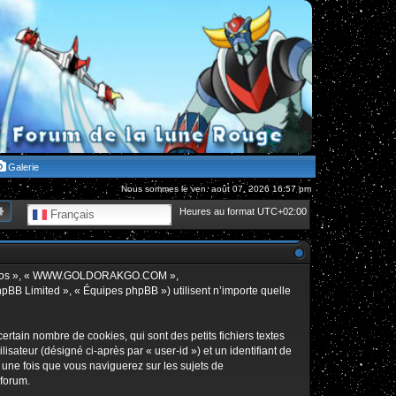
Galerie
Nous sommes le ven. août 07, 2026 16:57 pm
hercher
Recherche avancée
Heures au format
UTC+02:00
Français
», « nos », « WWW.GOLDORAKGO.COM »,
hpBB Limited », « Équipes phpBB ») utilisent n’importe quelle
in nombre de cookies, qui sont des petits fichiers textes
isateur (désigné ci-après par « user-id ») et un identifiant de
 une fois que vous naviguerez sur les sujets de
 forum.