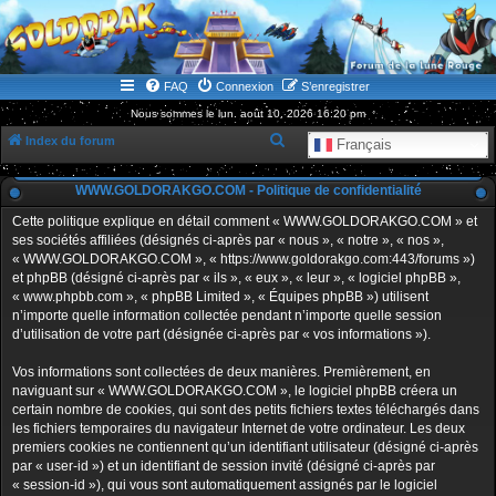
WWW.GOLDORAKGO.COM
le site de la Lune Rouge
FAQ
Connexion
S’enregistrer
Nous sommes le lun. août 10, 2026 16:20 pm
R
Index du forum
Français
e
WWW.GOLDORAKGO.COM - Politique de confidentialité
c
h
Cette politique explique en détail comment « WWW.GOLDORAKGO.COM » et
ses sociétés affiliées (désignés ci-après par « nous », « notre », « nos »,
e
« WWW.GOLDORAKGO.COM », « https://www.goldorakgo.com:443/forums »)
r
et phpBB (désigné ci-après par « ils », « eux », « leur », « logiciel phpBB »,
« www.phpbb.com », « phpBB Limited », « Équipes phpBB ») utilisent
c
n’importe quelle information collectée pendant n’importe quelle session
h
d’utilisation de votre part (désignée ci-après par « vos informations »).
e
Vos informations sont collectées de deux manières. Premièrement, en
r
naviguant sur « WWW.GOLDORAKGO.COM », le logiciel phpBB créera un
certain nombre de cookies, qui sont des petits fichiers textes téléchargés dans
les fichiers temporaires du navigateur Internet de votre ordinateur. Les deux
premiers cookies ne contiennent qu’un identifiant utilisateur (désigné ci-après
par « user-id ») et un identifiant de session invité (désigné ci-après par
« session-id »), qui vous sont automatiquement assignés par le logiciel