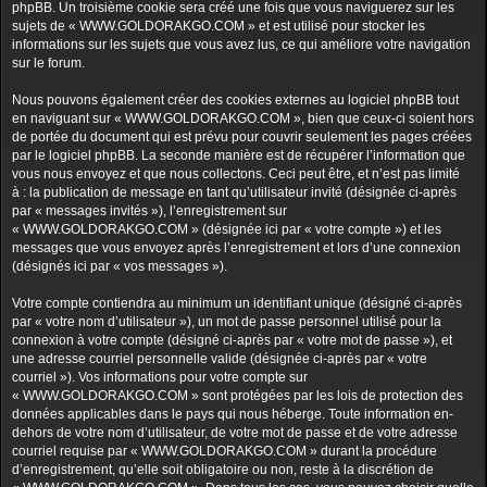
phpBB. Un troisième cookie sera créé une fois que vous naviguerez sur les
sujets de « WWW.GOLDORAKGO.COM » et est utilisé pour stocker les
informations sur les sujets que vous avez lus, ce qui améliore votre navigation
sur le forum.
Nous pouvons également créer des cookies externes au logiciel phpBB tout
en naviguant sur « WWW.GOLDORAKGO.COM », bien que ceux-ci soient hors
de portée du document qui est prévu pour couvrir seulement les pages créées
par le logiciel phpBB. La seconde manière est de récupérer l’information que
vous nous envoyez et que nous collectons. Ceci peut être, et n’est pas limité
à : la publication de message en tant qu’utilisateur invité (désignée ci-après
par « messages invités »), l’enregistrement sur
« WWW.GOLDORAKGO.COM » (désignée ici par « votre compte ») et les
messages que vous envoyez après l’enregistrement et lors d’une connexion
(désignés ici par « vos messages »).
Votre compte contiendra au minimum un identifiant unique (désigné ci-après
par « votre nom d’utilisateur »), un mot de passe personnel utilisé pour la
connexion à votre compte (désigné ci-après par « votre mot de passe »), et
une adresse courriel personnelle valide (désignée ci-après par « votre
courriel »). Vos informations pour votre compte sur
« WWW.GOLDORAKGO.COM » sont protégées par les lois de protection des
données applicables dans le pays qui nous héberge. Toute information en-
dehors de votre nom d’utilisateur, de votre mot de passe et de votre adresse
courriel requise par « WWW.GOLDORAKGO.COM » durant la procédure
d’enregistrement, qu’elle soit obligatoire ou non, reste à la discrétion de