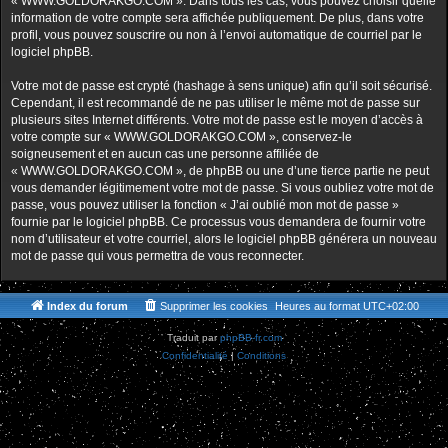
« WWW.GOLDORAKGO.COM ». Dans tous les cas, vous pouvez choisir quelle
information de votre compte sera affichée publiquement. De plus, dans votre
profil, vous pouvez souscrire ou non à l’envoi automatique de courriel par le
logiciel phpBB.
Votre mot de passe est crypté (hashage à sens unique) afin qu’il soit sécurisé.
Cependant, il est recommandé de ne pas utiliser le même mot de passe sur
plusieurs sites Internet différents. Votre mot de passe est le moyen d’accès à
votre compte sur « WWW.GOLDORAKGO.COM », conservez-le
soigneusement et en aucun cas une personne affiliée de
« WWW.GOLDORAKGO.COM », de phpBB ou une d’une tierce partie ne peut
vous demander légitimement votre mot de passe. Si vous oubliez votre mot de
passe, vous pouvez utiliser la fonction « J’ai oublié mon mot de passe »
fournie par le logiciel phpBB. Ce processus vous demandera de fournir votre
nom d’utilisateur et votre courriel, alors le logiciel phpBB générera un nouveau
mot de passe qui vous permettra de vous reconnecter.
Index du forum
Supprimer les cookies
Heures au format
UTC+02:00
Traduit par
phpBB-fr.com
Confidentialité
|
Conditions