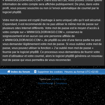
« WWW.GOLDORAKGO.COM ». Dans tous les cas, vous pouvez choisir quelle
information de votre compte sera affichée publiquement. De plus, dans votre
profil, vous pouvez souscrire ou non à l’envoi automatique de courriel par le
logiciel phpBB.
Votre mot de passe est crypté (hashage à sens unique) afin qu’il soit sécurisé.
Cependant, il est recommandé de ne pas utiliser le même mot de passe sur
plusieurs sites Internet différents. Votre mot de passe est le moyen d’accès à
votre compte sur « WWW.GOLDORAKGO.COM », conservez-le
soigneusement et en aucun cas une personne affiliée de
« WWW.GOLDORAKGO.COM », de phpBB ou une d’une tierce partie ne peut
vous demander légitimement votre mot de passe. Si vous oubliez votre mot de
passe, vous pouvez utiliser la fonction « J’ai oublié mon mot de passe »
fournie par le logiciel phpBB. Ce processus vous demandera de fournir votre
nom d’utilisateur et votre courriel, alors le logiciel phpBB générera un nouveau
mot de passe qui vous permettra de vous reconnecter.
Index du forum
Supprimer les cookies
Heures au format
UTC+02:00
Traduit par
phpBB-fr.com
Confidentialité
|
Conditions