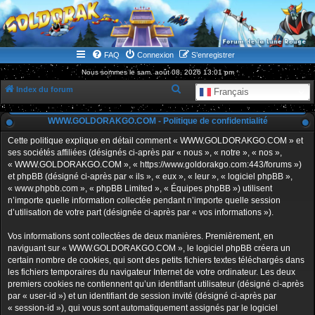
WWW.GOLDORAKGO.COM
le site de la Lune Rouge
FAQ
Connexion
S’enregistrer
Nous sommes le sam. août 08, 2026 13:01 pm
R
Index du forum
Français
e
WWW.GOLDORAKGO.COM - Politique de confidentialité
c
h
Cette politique explique en détail comment « WWW.GOLDORAKGO.COM » et
ses sociétés affiliées (désignés ci-après par « nous », « notre », « nos »,
e
« WWW.GOLDORAKGO.COM », « https://www.goldorakgo.com:443/forums »)
r
et phpBB (désigné ci-après par « ils », « eux », « leur », « logiciel phpBB »,
« www.phpbb.com », « phpBB Limited », « Équipes phpBB ») utilisent
c
n’importe quelle information collectée pendant n’importe quelle session
h
d’utilisation de votre part (désignée ci-après par « vos informations »).
e
Vos informations sont collectées de deux manières. Premièrement, en
r
naviguant sur « WWW.GOLDORAKGO.COM », le logiciel phpBB créera un
certain nombre de cookies, qui sont des petits fichiers textes téléchargés dans
les fichiers temporaires du navigateur Internet de votre ordinateur. Les deux
premiers cookies ne contiennent qu’un identifiant utilisateur (désigné ci-après
par « user-id ») et un identifiant de session invité (désigné ci-après par
« session-id »), qui vous sont automatiquement assignés par le logiciel