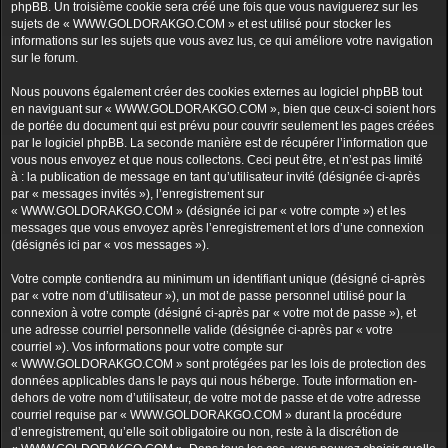
phpBB. Un troisième cookie sera créé une fois que vous naviguerez sur les
sujets de « WWW.GOLDORAKGO.COM » et est utilisé pour stocker les
informations sur les sujets que vous avez lus, ce qui améliore votre navigation
sur le forum.
Nous pouvons également créer des cookies externes au logiciel phpBB tout
en naviguant sur « WWW.GOLDORAKGO.COM », bien que ceux-ci soient hors
de portée du document qui est prévu pour couvrir seulement les pages créées
par le logiciel phpBB. La seconde manière est de récupérer l’information que
vous nous envoyez et que nous collectons. Ceci peut être, et n’est pas limité
à : la publication de message en tant qu’utilisateur invité (désignée ci-après
par « messages invités »), l’enregistrement sur
« WWW.GOLDORAKGO.COM » (désignée ici par « votre compte ») et les
messages que vous envoyez après l’enregistrement et lors d’une connexion
(désignés ici par « vos messages »).
Votre compte contiendra au minimum un identifiant unique (désigné ci-après
par « votre nom d’utilisateur »), un mot de passe personnel utilisé pour la
connexion à votre compte (désigné ci-après par « votre mot de passe »), et
une adresse courriel personnelle valide (désignée ci-après par « votre
courriel »). Vos informations pour votre compte sur
« WWW.GOLDORAKGO.COM » sont protégées par les lois de protection des
données applicables dans le pays qui nous héberge. Toute information en-
dehors de votre nom d’utilisateur, de votre mot de passe et de votre adresse
courriel requise par « WWW.GOLDORAKGO.COM » durant la procédure
d’enregistrement, qu’elle soit obligatoire ou non, reste à la discrétion de