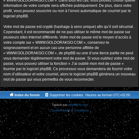
« WWW.GOLDORAKGO.COM ». Dans tous les cas, vous pouvez choisir quelle
information de votre compte sera affichée publiquement. De plus, dans votre
profil, vous pouvez souscrire ou non à l’envoi automatique de courriel par le
logiciel phpBB.
Votre mot de passe est crypté (hashage à sens unique) afin qu’il soit sécurisé.
Cependant, il est recommandé de ne pas utiliser le même mot de passe sur
plusieurs sites Internet différents. Votre mot de passe est le moyen d’accès à
votre compte sur « WWW.GOLDORAKGO.COM », conservez-le
soigneusement et en aucun cas une personne affiliée de
« WWW.GOLDORAKGO.COM », de phpBB ou une d’une tierce partie ne peut
vous demander légitimement votre mot de passe. Si vous oubliez votre mot de
passe, vous pouvez utiliser la fonction « J’ai oublié mon mot de passe »
fournie par le logiciel phpBB. Ce processus vous demandera de fournir votre
nom d’utilisateur et votre courriel, alors le logiciel phpBB générera un nouveau
mot de passe qui vous permettra de vous reconnecter.
Index du forum
Supprimer les cookies
Heures au format
UTC+02:00
Traduit par
phpBB-fr.com
Confidentialité
|
Conditions