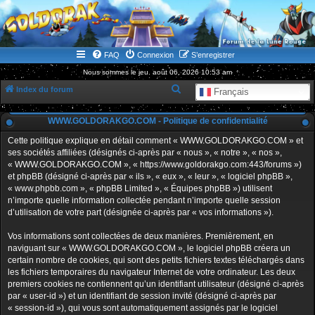
WWW.GOLDORAKGO.COM
le site de la Lune Rouge
FAQ
Connexion
S’enregistrer
Nous sommes le jeu. août 06, 2026 10:53 am
R
Index du forum
Français
e
WWW.GOLDORAKGO.COM - Politique de confidentialité
c
h
Cette politique explique en détail comment « WWW.GOLDORAKGO.COM » et
ses sociétés affiliées (désignés ci-après par « nous », « notre », « nos »,
e
« WWW.GOLDORAKGO.COM », « https://www.goldorakgo.com:443/forums »)
r
et phpBB (désigné ci-après par « ils », « eux », « leur », « logiciel phpBB »,
« www.phpbb.com », « phpBB Limited », « Équipes phpBB ») utilisent
c
n’importe quelle information collectée pendant n’importe quelle session
h
d’utilisation de votre part (désignée ci-après par « vos informations »).
e
Vos informations sont collectées de deux manières. Premièrement, en
r
naviguant sur « WWW.GOLDORAKGO.COM », le logiciel phpBB créera un
certain nombre de cookies, qui sont des petits fichiers textes téléchargés dans
les fichiers temporaires du navigateur Internet de votre ordinateur. Les deux
premiers cookies ne contiennent qu’un identifiant utilisateur (désigné ci-après
par « user-id ») et un identifiant de session invité (désigné ci-après par
« session-id »), qui vous sont automatiquement assignés par le logiciel