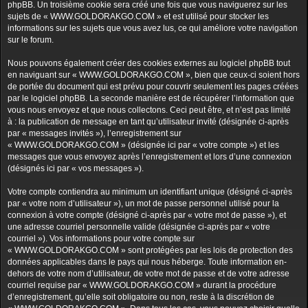
phpBB. Un troisième cookie sera créé une fois que vous naviguerez sur les
sujets de « WWW.GOLDORAKGO.COM » et est utilisé pour stocker les
informations sur les sujets que vous avez lus, ce qui améliore votre navigation
sur le forum.
Nous pouvons également créer des cookies externes au logiciel phpBB tout
en naviguant sur « WWW.GOLDORAKGO.COM », bien que ceux-ci soient hors
de portée du document qui est prévu pour couvrir seulement les pages créées
par le logiciel phpBB. La seconde manière est de récupérer l’information que
vous nous envoyez et que nous collectons. Ceci peut être, et n’est pas limité
à : la publication de message en tant qu’utilisateur invité (désignée ci-après
par « messages invités »), l’enregistrement sur
« WWW.GOLDORAKGO.COM » (désignée ici par « votre compte ») et les
messages que vous envoyez après l’enregistrement et lors d’une connexion
(désignés ici par « vos messages »).
Votre compte contiendra au minimum un identifiant unique (désigné ci-après
par « votre nom d’utilisateur »), un mot de passe personnel utilisé pour la
connexion à votre compte (désigné ci-après par « votre mot de passe »), et
une adresse courriel personnelle valide (désignée ci-après par « votre
courriel »). Vos informations pour votre compte sur
« WWW.GOLDORAKGO.COM » sont protégées par les lois de protection des
données applicables dans le pays qui nous héberge. Toute information en-
dehors de votre nom d’utilisateur, de votre mot de passe et de votre adresse
courriel requise par « WWW.GOLDORAKGO.COM » durant la procédure
d’enregistrement, qu’elle soit obligatoire ou non, reste à la discrétion de