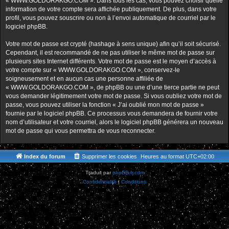
« WWW.GOLDORAKGO.COM ». Dans tous les cas, vous pouvez choisir quelle
information de votre compte sera affichée publiquement. De plus, dans votre
profil, vous pouvez souscrire ou non à l’envoi automatique de courriel par le
logiciel phpBB.
Votre mot de passe est crypté (hashage à sens unique) afin qu’il soit sécurisé.
Cependant, il est recommandé de ne pas utiliser le même mot de passe sur
plusieurs sites Internet différents. Votre mot de passe est le moyen d’accès à
votre compte sur « WWW.GOLDORAKGO.COM », conservez-le
soigneusement et en aucun cas une personne affiliée de
« WWW.GOLDORAKGO.COM », de phpBB ou une d’une tierce partie ne peut
vous demander légitimement votre mot de passe. Si vous oubliez votre mot de
passe, vous pouvez utiliser la fonction « J’ai oublié mon mot de passe »
fournie par le logiciel phpBB. Ce processus vous demandera de fournir votre
nom d’utilisateur et votre courriel, alors le logiciel phpBB générera un nouveau
mot de passe qui vous permettra de vous reconnecter.
Index du forum
Supprimer les cookies
Heures au format
UTC+02:00
Traduit par
phpBB-fr.com
Confidentialité
|
Conditions