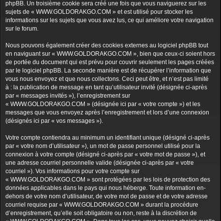
phpBB. Un troisième cookie sera créé une fois que vous naviguerez sur les
sujets de « WWW.GOLDORAKGO.COM » et est utilisé pour stocker les
informations sur les sujets que vous avez lus, ce qui améliore votre navigation
sur le forum.
Nous pouvons également créer des cookies externes au logiciel phpBB tout
en naviguant sur « WWW.GOLDORAKGO.COM », bien que ceux-ci soient hors
de portée du document qui est prévu pour couvrir seulement les pages créées
par le logiciel phpBB. La seconde manière est de récupérer l’information que
vous nous envoyez et que nous collectons. Ceci peut être, et n’est pas limité
à : la publication de message en tant qu’utilisateur invité (désignée ci-après
par « messages invités »), l’enregistrement sur
« WWW.GOLDORAKGO.COM » (désignée ici par « votre compte ») et les
messages que vous envoyez après l’enregistrement et lors d’une connexion
(désignés ici par « vos messages »).
Votre compte contiendra au minimum un identifiant unique (désigné ci-après
par « votre nom d’utilisateur »), un mot de passe personnel utilisé pour la
connexion à votre compte (désigné ci-après par « votre mot de passe »), et
une adresse courriel personnelle valide (désignée ci-après par « votre
courriel »). Vos informations pour votre compte sur
« WWW.GOLDORAKGO.COM » sont protégées par les lois de protection des
données applicables dans le pays qui nous héberge. Toute information en-
dehors de votre nom d’utilisateur, de votre mot de passe et de votre adresse
courriel requise par « WWW.GOLDORAKGO.COM » durant la procédure
d’enregistrement, qu’elle soit obligatoire ou non, reste à la discrétion de