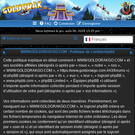
WWW.GOLDORAKGO.COM
le site de la Lune Rouge
FAQ
Connexion
S’enregistrer
Nous sommes le jeu. août 06, 2026 13:25 pm
R
Index du forum
Français
e
WWW.GOLDORAKGO.COM - Politique de confidentialité
c
h
Cette politique explique en détail comment « WWW.GOLDORAKGO.COM » et
ses sociétés affiliées (désignés ci-après par « nous », « notre », « nos »,
e
« WWW.GOLDORAKGO.COM », « https://www.goldorakgo.com:443/forums »)
r
et phpBB (désigné ci-après par « ils », « eux », « leur », « logiciel phpBB »,
« www.phpbb.com », « phpBB Limited », « Équipes phpBB ») utilisent
c
n’importe quelle information collectée pendant n’importe quelle session
h
d’utilisation de votre part (désignée ci-après par « vos informations »).
e
Vos informations sont collectées de deux manières. Premièrement, en
r
naviguant sur « WWW.GOLDORAKGO.COM », le logiciel phpBB créera un
certain nombre de cookies, qui sont des petits fichiers textes téléchargés dans
les fichiers temporaires du navigateur Internet de votre ordinateur. Les deux
premiers cookies ne contiennent qu’un identifiant utilisateur (désigné ci-après
par « user-id ») et un identifiant de session invité (désigné ci-après par
« session-id »), qui vous sont automatiquement assignés par le logiciel