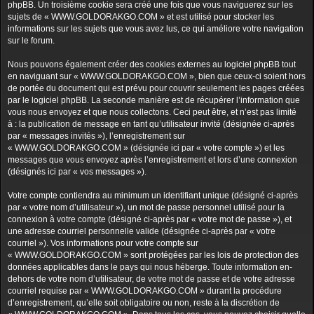
phpBB. Un troisième cookie sera créé une fois que vous naviguerez sur les
sujets de « WWW.GOLDORAKGO.COM » et est utilisé pour stocker les
informations sur les sujets que vous avez lus, ce qui améliore votre navigation
sur le forum.
Nous pouvons également créer des cookies externes au logiciel phpBB tout
en naviguant sur « WWW.GOLDORAKGO.COM », bien que ceux-ci soient hors
de portée du document qui est prévu pour couvrir seulement les pages créées
par le logiciel phpBB. La seconde manière est de récupérer l’information que
vous nous envoyez et que nous collectons. Ceci peut être, et n’est pas limité
à : la publication de message en tant qu’utilisateur invité (désignée ci-après
par « messages invités »), l’enregistrement sur
« WWW.GOLDORAKGO.COM » (désignée ici par « votre compte ») et les
messages que vous envoyez après l’enregistrement et lors d’une connexion
(désignés ici par « vos messages »).
Votre compte contiendra au minimum un identifiant unique (désigné ci-après
par « votre nom d’utilisateur »), un mot de passe personnel utilisé pour la
connexion à votre compte (désigné ci-après par « votre mot de passe »), et
une adresse courriel personnelle valide (désignée ci-après par « votre
courriel »). Vos informations pour votre compte sur
« WWW.GOLDORAKGO.COM » sont protégées par les lois de protection des
données applicables dans le pays qui nous héberge. Toute information en-
dehors de votre nom d’utilisateur, de votre mot de passe et de votre adresse
courriel requise par « WWW.GOLDORAKGO.COM » durant la procédure
d’enregistrement, qu’elle soit obligatoire ou non, reste à la discrétion de