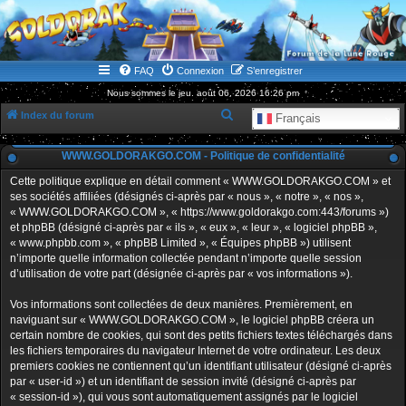
WWW.GOLDORAKGO.COM
le site de la Lune Rouge
FAQ
Connexion
S’enregistrer
Nous sommes le jeu. août 06, 2026 16:26 pm
R
Index du forum
Français
e
WWW.GOLDORAKGO.COM - Politique de confidentialité
c
h
Cette politique explique en détail comment « WWW.GOLDORAKGO.COM » et
ses sociétés affiliées (désignés ci-après par « nous », « notre », « nos »,
e
« WWW.GOLDORAKGO.COM », « https://www.goldorakgo.com:443/forums »)
r
et phpBB (désigné ci-après par « ils », « eux », « leur », « logiciel phpBB »,
« www.phpbb.com », « phpBB Limited », « Équipes phpBB ») utilisent
c
n’importe quelle information collectée pendant n’importe quelle session
h
d’utilisation de votre part (désignée ci-après par « vos informations »).
e
Vos informations sont collectées de deux manières. Premièrement, en
r
naviguant sur « WWW.GOLDORAKGO.COM », le logiciel phpBB créera un
certain nombre de cookies, qui sont des petits fichiers textes téléchargés dans
les fichiers temporaires du navigateur Internet de votre ordinateur. Les deux
premiers cookies ne contiennent qu’un identifiant utilisateur (désigné ci-après
par « user-id ») et un identifiant de session invité (désigné ci-après par
« session-id »), qui vous sont automatiquement assignés par le logiciel