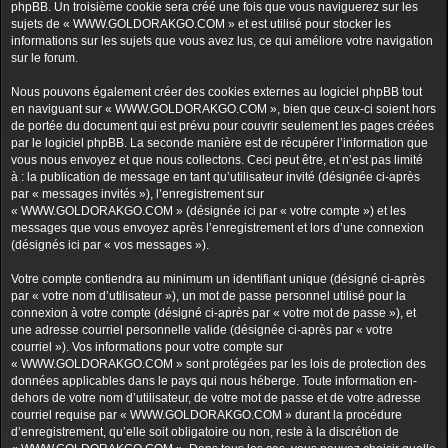
phpBB. Un troisième cookie sera créé une fois que vous naviguerez sur les
sujets de « WWW.GOLDORAKGO.COM » et est utilisé pour stocker les
informations sur les sujets que vous avez lus, ce qui améliore votre navigation
sur le forum.
Nous pouvons également créer des cookies externes au logiciel phpBB tout
en naviguant sur « WWW.GOLDORAKGO.COM », bien que ceux-ci soient hors
de portée du document qui est prévu pour couvrir seulement les pages créées
par le logiciel phpBB. La seconde manière est de récupérer l’information que
vous nous envoyez et que nous collectons. Ceci peut être, et n’est pas limité
à : la publication de message en tant qu’utilisateur invité (désignée ci-après
par « messages invités »), l’enregistrement sur
« WWW.GOLDORAKGO.COM » (désignée ici par « votre compte ») et les
messages que vous envoyez après l’enregistrement et lors d’une connexion
(désignés ici par « vos messages »).
Votre compte contiendra au minimum un identifiant unique (désigné ci-après
par « votre nom d’utilisateur »), un mot de passe personnel utilisé pour la
connexion à votre compte (désigné ci-après par « votre mot de passe »), et
une adresse courriel personnelle valide (désignée ci-après par « votre
courriel »). Vos informations pour votre compte sur
« WWW.GOLDORAKGO.COM » sont protégées par les lois de protection des
données applicables dans le pays qui nous héberge. Toute information en-
dehors de votre nom d’utilisateur, de votre mot de passe et de votre adresse
courriel requise par « WWW.GOLDORAKGO.COM » durant la procédure
d’enregistrement, qu’elle soit obligatoire ou non, reste à la discrétion de