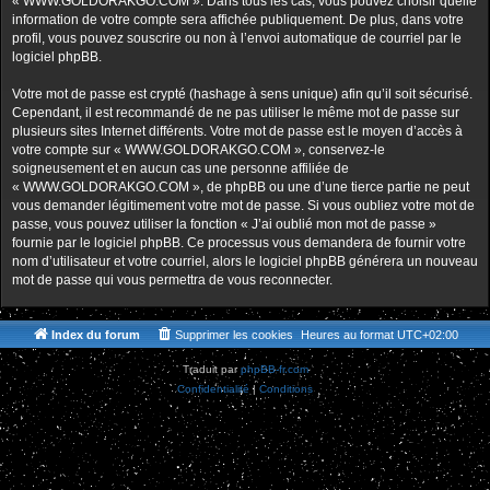
« WWW.GOLDORAKGO.COM ». Dans tous les cas, vous pouvez choisir quelle
information de votre compte sera affichée publiquement. De plus, dans votre
profil, vous pouvez souscrire ou non à l’envoi automatique de courriel par le
logiciel phpBB.
Votre mot de passe est crypté (hashage à sens unique) afin qu’il soit sécurisé.
Cependant, il est recommandé de ne pas utiliser le même mot de passe sur
plusieurs sites Internet différents. Votre mot de passe est le moyen d’accès à
votre compte sur « WWW.GOLDORAKGO.COM », conservez-le
soigneusement et en aucun cas une personne affiliée de
« WWW.GOLDORAKGO.COM », de phpBB ou une d’une tierce partie ne peut
vous demander légitimement votre mot de passe. Si vous oubliez votre mot de
passe, vous pouvez utiliser la fonction « J’ai oublié mon mot de passe »
fournie par le logiciel phpBB. Ce processus vous demandera de fournir votre
nom d’utilisateur et votre courriel, alors le logiciel phpBB générera un nouveau
mot de passe qui vous permettra de vous reconnecter.
Index du forum
Supprimer les cookies
Heures au format
UTC+02:00
Traduit par
phpBB-fr.com
Confidentialité
|
Conditions