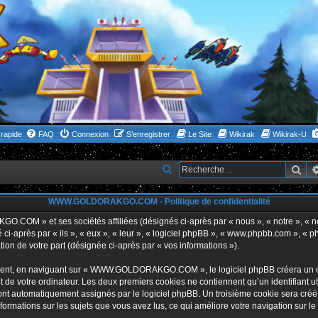
rapide
FAQ
Connexion
S’enregistrer
Le Site
Wikirak
Wikirak-U
Rec
R
e
WWW.GOLDORAKGO.COM - Politique de confidentialité
c
h
GO.COM » et ses sociétés affiliées (désignés ci-après par « nous », « notre 
i-après par « ils », « eux », « leur », « logiciel phpBB », « www.phpbb.com », « p
e
tion de votre part (désignée ci-après par « vos informations »).
r
ent, en naviguant sur « WWW.GOLDORAKGO.COM », le logiciel phpBB créera un certa
c
 de votre ordinateur. Les deux premiers cookies ne contiennent qu’un identifiant util
h
 sont automatiquement assignés par le logiciel phpBB. Un troisième cookie sera créé
ations sur les sujets que vous avez lus, ce qui améliore votre navigation sur le
e