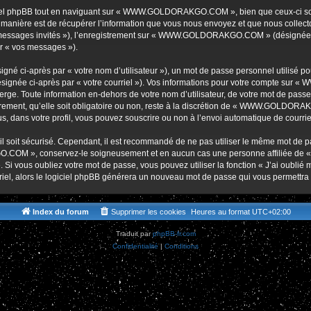
r
iel phpBB tout en naviguant sur « WWW.GOLDORAKGO.COM », bien que ceux-ci soie
nière est de récupérer l’information que vous nous envoyez et que nous collectons. 
r « messages invités »), l’enregistrement sur « WWW.GOLDORAKGO.COM » (désignée 
ar « vos messages »).
gné ci-après par « votre nom d’utilisateur »), un mot de passe personnel utilisé po
(désignée ci-après par « votre courriel »). Vos informations pour votre compte s
ge. Toute information en-dehors de votre nom d’utilisateur, de votre mot de passe 
t, qu’elle soit obligatoire ou non, reste à la discrétion de « WWW.GOLDORAKG
, dans votre profil, vous pouvez souscrire ou non à l’envoi automatique de courriel
l soit sécurisé. Cependant, il est recommandé de ne pas utiliser le même mot de pas
O.COM », conservez-le soigneusement et en aucun cas une personne affiliée 
Si vous oubliez votre mot de passe, vous pouvez utiliser la fonction « J’ai oublié
rriel, alors le logiciel phpBB générera un nouveau mot de passe qui vous permettra
Index du forum
Supprimer les cookies
Heures au format
UTC+02:00
Traduit par
phpBB-fr.com
Confidentialité
|
Conditions