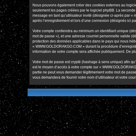
Nous pouvons également créer des cookies externes au logic
seulement les pages créées par le logiciel phpBB. La seconde ma
message en tant qu’utilisateur invité (désignée ci-après pa
après l’enregistrement et lors d’une connexion (désignés ici p
Votre compte contiendra au minimum un identifiant unique (dési
mot de passe »), et une adresse courriel personnelle valide 
protection des données applicables dans le pays qui nous héber
« WWW.GOLDORAKGO.COM » durant la procédure d’enregistremen
information de votre compte sera affichée publiquement. De plus
Votre mot de passe est crypté (hashage à sens unique) afin qu’i
est le moyen d’accès à votre compte sur « WWW.GOLDORAKG
partie ne peut vous demander légitimement votre mot de passe. 
vous demandera de fournir votre nom d’utilisateur et votre cou