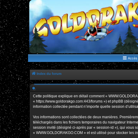
WWW.GOLDORAKGO.COM
le site de la Lune Rouge
Accès 
Index du forum
Cette politique explique en détail comment « WWW.GOLDORAK
« https://www.goldorakgo.com:443/forums ») et phpBB (désigné c
information collectée pendant n’importe quelle session d’utilisa
Vos informations sont collectées de deux manières. Premièrem
téléchargés dans les fichiers temporaires du navigateur Internet
session invité (désigné ci-après par « session-id »), qui vous
« WWW.GOLDORAKGO.COM » et est utilisé pour stocker les inform