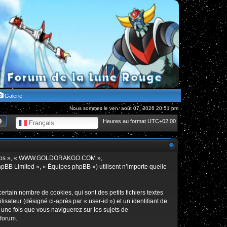
Galerie
Nous sommes le ven. août 07, 2026 20:51 pm
hercher
Recherche avancée
Heures au format
UTC+02:00
Français
», « nos », « WWW.GOLDORAKGO.COM »,
hpBB Limited », « Équipes phpBB ») utilisent n’importe quelle
in nombre de cookies, qui sont des petits fichiers textes
isateur (désigné ci-après par « user-id ») et un identifiant de
 une fois que vous naviguerez sur les sujets de
 forum.