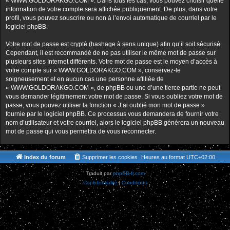
« WWW.GOLDORAKGO.COM ». Dans tous les cas, vous pouvez choisir quelle
information de votre compte sera affichée publiquement. De plus, dans votre
profil, vous pouvez souscrire ou non à l’envoi automatique de courriel par le
logiciel phpBB.
Votre mot de passe est crypté (hashage à sens unique) afin qu’il soit sécurisé.
Cependant, il est recommandé de ne pas utiliser le même mot de passe sur
plusieurs sites Internet différents. Votre mot de passe est le moyen d’accès à
votre compte sur « WWW.GOLDORAKGO.COM », conservez-le
soigneusement et en aucun cas une personne affiliée de
« WWW.GOLDORAKGO.COM », de phpBB ou une d’une tierce partie ne peut
vous demander légitimement votre mot de passe. Si vous oubliez votre mot de
passe, vous pouvez utiliser la fonction « J’ai oublié mon mot de passe »
fournie par le logiciel phpBB. Ce processus vous demandera de fournir votre
nom d’utilisateur et votre courriel, alors le logiciel phpBB générera un nouveau
mot de passe qui vous permettra de vous reconnecter.
Index du forum
Supprimer les cookies
Heures au format
UTC+02:00
Traduit par
phpBB-fr.com
Confidentialité
|
Conditions