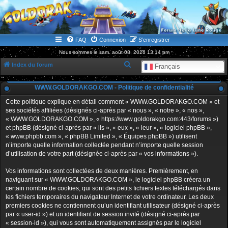
WWW.GOLDORAKGO.COM
le site de la Lune Rouge
FAQ
Connexion
S’enregistrer
Nous sommes le sam. août 08, 2026 13:14 pm
R
Index du forum
Français
e
WWW.GOLDORAKGO.COM - Politique de confidentialité
c
h
Cette politique explique en détail comment « WWW.GOLDORAKGO.COM » et
ses sociétés affiliées (désignés ci-après par « nous », « notre », « nos »,
e
« WWW.GOLDORAKGO.COM », « https://www.goldorakgo.com:443/forums »)
r
et phpBB (désigné ci-après par « ils », « eux », « leur », « logiciel phpBB »,
« www.phpbb.com », « phpBB Limited », « Équipes phpBB ») utilisent
c
n’importe quelle information collectée pendant n’importe quelle session
h
d’utilisation de votre part (désignée ci-après par « vos informations »).
e
Vos informations sont collectées de deux manières. Premièrement, en
r
naviguant sur « WWW.GOLDORAKGO.COM », le logiciel phpBB créera un
certain nombre de cookies, qui sont des petits fichiers textes téléchargés dans
les fichiers temporaires du navigateur Internet de votre ordinateur. Les deux
premiers cookies ne contiennent qu’un identifiant utilisateur (désigné ci-après
par « user-id ») et un identifiant de session invité (désigné ci-après par
« session-id »), qui vous sont automatiquement assignés par le logiciel