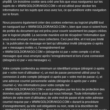
phpBB. Un troisième cookie sera créé une fois que vous naviguerez sur les
sujets de « WWW.GOLDORAKGO.COM » et est utilisé pour stocker les
informations sur les sujets que vous avez lus, ce qui améliore votre navigation
sur le forum.
Nous pouvons également créer des cookies externes au logiciel phpBB tout
en naviguant sur « WWW.GOLDORAKGO.COM », bien que ceux-ci soient hors
de portée du document qui est prévu pour couvrir seulement les pages créées
par le logiciel phpBB. La seconde manière est de récupérer l’information que
vous nous envoyez et que nous collectons. Ceci peut être, et n’est pas limité
à : la publication de message en tant qu’utilisateur invité (désignée ci-après
par « messages invités »), l’enregistrement sur
« WWW.GOLDORAKGO.COM » (désignée ici par « votre compte ») et les
messages que vous envoyez après l’enregistrement et lors d’une connexion
(désignés ici par « vos messages »).
Votre compte contiendra au minimum un identifiant unique (désigné ci-après
par « votre nom d’utilisateur »), un mot de passe personnel utilisé pour la
connexion à votre compte (désigné ci-après par « votre mot de passe »), et
une adresse courriel personnelle valide (désignée ci-après par « votre
courriel »). Vos informations pour votre compte sur
« WWW.GOLDORAKGO.COM » sont protégées par les lois de protection des
données applicables dans le pays qui nous héberge. Toute information en-
dehors de votre nom d’utilisateur, de votre mot de passe et de votre adresse
courriel requise par « WWW.GOLDORAKGO.COM » durant la procédure
d’enregistrement, qu’elle soit obligatoire ou non, reste à la discrétion de