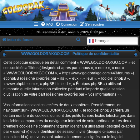
WWW.GOLDORAKGO.COM
le site de la Lune Rouge
FAQ
Connexion
S’enregistrer
Nous sommes le dim. août 09, 2026 18:02 pm
R
Index du forum
Français
e
WWW.GOLDORAKGO.COM - Politique de confidentialité
c
h
Cette politique explique en détail comment « WWW.GOLDORAKGO.COM » et
ses sociétés affiliées (désignés ci-après par « nous », « notre », « nos »,
e
« WWW.GOLDORAKGO.COM », « https://www.goldorakgo.com:443/forums »)
r
et phpBB (désigné ci-après par « ils », « eux », « leur », « logiciel phpBB »,
« www.phpbb.com », « phpBB Limited », « Équipes phpBB ») utilisent
c
n’importe quelle information collectée pendant n’importe quelle session
h
d’utilisation de votre part (désignée ci-après par « vos informations »).
e
Vos informations sont collectées de deux manières. Premièrement, en
r
naviguant sur « WWW.GOLDORAKGO.COM », le logiciel phpBB créera un
certain nombre de cookies, qui sont des petits fichiers textes téléchargés dans
les fichiers temporaires du navigateur Internet de votre ordinateur. Les deux
premiers cookies ne contiennent qu’un identifiant utilisateur (désigné ci-après
par « user-id ») et un identifiant de session invité (désigné ci-après par
« session-id »), qui vous sont automatiquement assignés par le logiciel