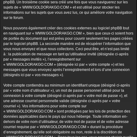
phpBB. Un troisième cookie sera créé une fois que vous naviguerez sur les
sujets de « WWW.GOLDORAKGO.COM » et est utilisé pour stocker les
informations sur les sujets que vous avez lus, ce qui améliore votre navigation
sur le forum.
Nous pouvons également créer des cookies externes au logiciel phpBB tout
en naviguant sur « WWW.GOLDORAKGO.COM », bien que ceux-ci soient hors
de portée du document qui est prévu pour couvrir seulement les pages créées
par le logiciel phpBB. La seconde manière est de récupérer l’information que
vous nous envoyez et que nous collectons. Ceci peut être, et n’est pas limité
à : la publication de message en tant qu’utilisateur invité (désignée ci-après
par « messages invités »), l’enregistrement sur
« WWW.GOLDORAKGO.COM » (désignée ici par « votre compte ») et les
messages que vous envoyez après l’enregistrement et lors d’une connexion
(désignés ici par « vos messages »).
Votre compte contiendra au minimum un identifiant unique (désigné ci-après
par « votre nom d’utilisateur »), un mot de passe personnel utilisé pour la
connexion à votre compte (désigné ci-après par « votre mot de passe »), et
une adresse courriel personnelle valide (désignée ci-après par « votre
courriel »). Vos informations pour votre compte sur
« WWW.GOLDORAKGO.COM » sont protégées par les lois de protection des
données applicables dans le pays qui nous héberge. Toute information en-
dehors de votre nom d’utilisateur, de votre mot de passe et de votre adresse
courriel requise par « WWW.GOLDORAKGO.COM » durant la procédure
d’enregistrement, qu’elle soit obligatoire ou non, reste à la discrétion de