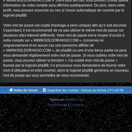
« WWW.GOLDORAKGO.COM ». Dans tous les cas, vous pouvez choisir quelle
information de votre compte sera affichée publiquement. De plus, dans votre
profil, vous pouvez souscrire ou non à l’envoi automatique de courriel par le
logiciel phpBB.
Votre mot de passe est crypté (hashage à sens unique) afin qu’il soit sécurisé.
Cependant, il est recommandé de ne pas utiliser le même mot de passe sur
plusieurs sites Internet différents. Votre mot de passe est le moyen d’accès à
votre compte sur « WWW.GOLDORAKGO.COM », conservez-le
soigneusement et en aucun cas une personne affiliée de
« WWW.GOLDORAKGO.COM », de phpBB ou une d’une tierce partie ne peut
vous demander légitimement votre mot de passe. Si vous oubliez votre mot de
passe, vous pouvez utiliser la fonction « J’ai oublié mon mot de passe »
fournie par le logiciel phpBB. Ce processus vous demandera de fournir votre
nom d’utilisateur et votre courriel, alors le logiciel phpBB générera un nouveau
mot de passe qui vous permettra de vous reconnecter.
Index du forum
Supprimer les cookies
Heures au format
UTC+02:00
Traduit par
phpBB-fr.com
Confidentialité
|
Conditions