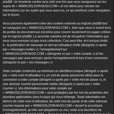
phpBB. Un troisième cookie sera créé une fois que vous naviguerez sur les
sujets de « WWW.GOLDORAKGO.COM » et est utilisé pour stocker les
informations sur les sujets que vous avez lus, ce qui améliore votre navigation
sur le forum.
Nous pouvons également créer des cookies externes au logiciel phpBB tout
en naviguant sur « WWW.GOLDORAKGO.COM », bien que ceux-ci soient hors
de portée du document qui est prévu pour couvrir seulement les pages créées
par le logiciel phpBB. La seconde manière est de récupérer l’information que
vous nous envoyez et que nous collectons. Ceci peut être, et n’est pas limité
à : la publication de message en tant qu’utilisateur invité (désignée ci-après
par « messages invités »), l’enregistrement sur
« WWW.GOLDORAKGO.COM » (désignée ici par « votre compte ») et les
messages que vous envoyez après l’enregistrement et lors d’une connexion
(désignés ici par « vos messages »).
Votre compte contiendra au minimum un identifiant unique (désigné ci-après
par « votre nom d’utilisateur »), un mot de passe personnel utilisé pour la
connexion à votre compte (désigné ci-après par « votre mot de passe »), et
une adresse courriel personnelle valide (désignée ci-après par « votre
courriel »). Vos informations pour votre compte sur
« WWW.GOLDORAKGO.COM » sont protégées par les lois de protection des
données applicables dans le pays qui nous héberge. Toute information en-
dehors de votre nom d’utilisateur, de votre mot de passe et de votre adresse
courriel requise par « WWW.GOLDORAKGO.COM » durant la procédure
d’enregistrement, qu’elle soit obligatoire ou non, reste à la discrétion de