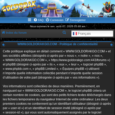
WWW.GOLDORAKGO.COM
le site de la Lune Rouge
FAQ
Connexion
S’enregistrer
Nous sommes le ven. août 07, 2026 05:48 am
R
Index du forum
Français
e
WWW.GOLDORAKGO.COM - Politique de confidentialité
c
h
Cette politique explique en détail comment « WWW.GOLDORAKGO.COM » et
ses sociétés affiliées (désignés ci-après par « nous », « notre », « nos »,
e
« WWW.GOLDORAKGO.COM », « https://www.goldorakgo.com:443/forums »)
r
et phpBB (désigné ci-après par « ils », « eux », « leur », « logiciel phpBB »,
« www.phpbb.com », « phpBB Limited », « Équipes phpBB ») utilisent
c
n’importe quelle information collectée pendant n’importe quelle session
h
d’utilisation de votre part (désignée ci-après par « vos informations »).
e
Vos informations sont collectées de deux manières. Premièrement, en
r
naviguant sur « WWW.GOLDORAKGO.COM », le logiciel phpBB créera un
certain nombre de cookies, qui sont des petits fichiers textes téléchargés dans
les fichiers temporaires du navigateur Internet de votre ordinateur. Les deux
premiers cookies ne contiennent qu’un identifiant utilisateur (désigné ci-après
par « user-id ») et un identifiant de session invité (désigné ci-après par
« session-id »), qui vous sont automatiquement assignés par le logiciel