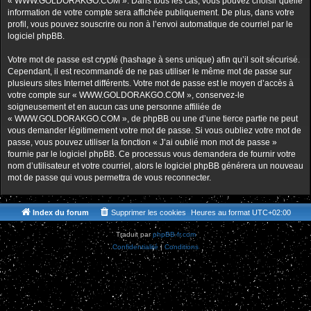
« WWW.GOLDORAKGO.COM ». Dans tous les cas, vous pouvez choisir quelle
information de votre compte sera affichée publiquement. De plus, dans votre
profil, vous pouvez souscrire ou non à l’envoi automatique de courriel par le
logiciel phpBB.
Votre mot de passe est crypté (hashage à sens unique) afin qu’il soit sécurisé.
Cependant, il est recommandé de ne pas utiliser le même mot de passe sur
plusieurs sites Internet différents. Votre mot de passe est le moyen d’accès à
votre compte sur « WWW.GOLDORAKGO.COM », conservez-le
soigneusement et en aucun cas une personne affiliée de
« WWW.GOLDORAKGO.COM », de phpBB ou une d’une tierce partie ne peut
vous demander légitimement votre mot de passe. Si vous oubliez votre mot de
passe, vous pouvez utiliser la fonction « J’ai oublié mon mot de passe »
fournie par le logiciel phpBB. Ce processus vous demandera de fournir votre
nom d’utilisateur et votre courriel, alors le logiciel phpBB générera un nouveau
mot de passe qui vous permettra de vous reconnecter.
Index du forum
Supprimer les cookies
Heures au format
UTC+02:00
Traduit par
phpBB-fr.com
Confidentialité
|
Conditions