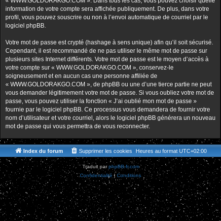
« WWW.GOLDORAKGO.COM ». Dans tous les cas, vous pouvez choisir quelle
information de votre compte sera affichée publiquement. De plus, dans votre
profil, vous pouvez souscrire ou non à l’envoi automatique de courriel par le
logiciel phpBB.
Votre mot de passe est crypté (hashage à sens unique) afin qu’il soit sécurisé.
Cependant, il est recommandé de ne pas utiliser le même mot de passe sur
plusieurs sites Internet différents. Votre mot de passe est le moyen d’accès à
votre compte sur « WWW.GOLDORAKGO.COM », conservez-le
soigneusement et en aucun cas une personne affiliée de
« WWW.GOLDORAKGO.COM », de phpBB ou une d’une tierce partie ne peut
vous demander légitimement votre mot de passe. Si vous oubliez votre mot de
passe, vous pouvez utiliser la fonction « J’ai oublié mon mot de passe »
fournie par le logiciel phpBB. Ce processus vous demandera de fournir votre
nom d’utilisateur et votre courriel, alors le logiciel phpBB générera un nouveau
mot de passe qui vous permettra de vous reconnecter.
Index du forum
Supprimer les cookies
Heures au format
UTC+02:00
Traduit par
phpBB-fr.com
Confidentialité
|
Conditions