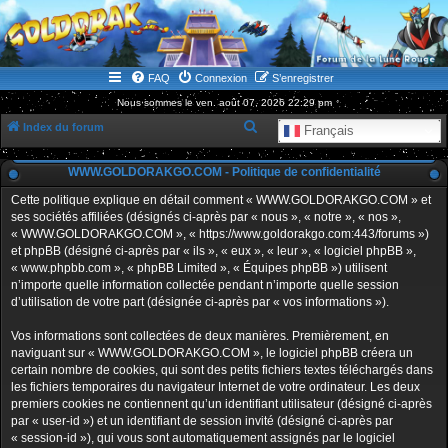
WWW.GOLDORAKGO.COM
le site de la Lune Rouge
FAQ
Connexion
S’enregistrer
Nous sommes le ven. août 07, 2026 22:29 pm
R
Index du forum
Français
e
WWW.GOLDORAKGO.COM - Politique de confidentialité
c
h
Cette politique explique en détail comment « WWW.GOLDORAKGO.COM » et
ses sociétés affiliées (désignés ci-après par « nous », « notre », « nos »,
e
« WWW.GOLDORAKGO.COM », « https://www.goldorakgo.com:443/forums »)
r
et phpBB (désigné ci-après par « ils », « eux », « leur », « logiciel phpBB »,
« www.phpbb.com », « phpBB Limited », « Équipes phpBB ») utilisent
c
n’importe quelle information collectée pendant n’importe quelle session
h
d’utilisation de votre part (désignée ci-après par « vos informations »).
e
Vos informations sont collectées de deux manières. Premièrement, en
r
naviguant sur « WWW.GOLDORAKGO.COM », le logiciel phpBB créera un
certain nombre de cookies, qui sont des petits fichiers textes téléchargés dans
les fichiers temporaires du navigateur Internet de votre ordinateur. Les deux
premiers cookies ne contiennent qu’un identifiant utilisateur (désigné ci-après
par « user-id ») et un identifiant de session invité (désigné ci-après par
« session-id »), qui vous sont automatiquement assignés par le logiciel