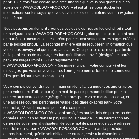
phpBB. Un troisième cookie sera créé une fois que vous naviguerez sur les
sujets de « WWW.GOLDORAKGO.COM » et est utilisé pour stocker les
informations sur les sujets que vous avez lus, ce qui améliore votre navigation
sur le forum.
Nous pouvons également créer des cookies externes au logiciel phpBB tout
en naviguant sur « WWW.GOLDORAKGO.COM », bien que ceux-ci soient hors
de portée du document qui est prévu pour couvrir seulement les pages créées
par le logiciel phpBB. La seconde manière est de récupérer l’information que
vous nous envoyez et que nous collectons. Ceci peut être, et n’est pas limité
à : la publication de message en tant qu’utilisateur invité (désignée ci-après
par « messages invités »), l’enregistrement sur
« WWW.GOLDORAKGO.COM » (désignée ici par « votre compte ») et les
messages que vous envoyez après l’enregistrement et lors d’une connexion
(désignés ici par « vos messages »).
Votre compte contiendra au minimum un identifiant unique (désigné ci-après
par « votre nom d’utilisateur »), un mot de passe personnel utilisé pour la
connexion à votre compte (désigné ci-après par « votre mot de passe »), et
une adresse courriel personnelle valide (désignée ci-après par « votre
courriel »). Vos informations pour votre compte sur
« WWW.GOLDORAKGO.COM » sont protégées par les lois de protection des
données applicables dans le pays qui nous héberge. Toute information en-
dehors de votre nom d’utilisateur, de votre mot de passe et de votre adresse
courriel requise par « WWW.GOLDORAKGO.COM » durant la procédure
d’enregistrement, qu’elle soit obligatoire ou non, reste à la discrétion de