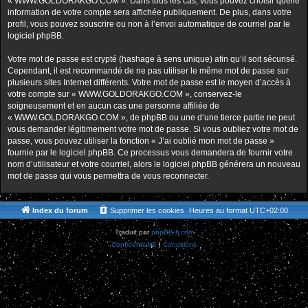
« WWW.GOLDORAKGO.COM ». Dans tous les cas, vous pouvez choisir quelle
information de votre compte sera affichée publiquement. De plus, dans votre
profil, vous pouvez souscrire ou non à l’envoi automatique de courriel par le
logiciel phpBB.
Votre mot de passe est crypté (hashage à sens unique) afin qu’il soit sécurisé.
Cependant, il est recommandé de ne pas utiliser le même mot de passe sur
plusieurs sites Internet différents. Votre mot de passe est le moyen d’accès à
votre compte sur « WWW.GOLDORAKGO.COM », conservez-le
soigneusement et en aucun cas une personne affiliée de
« WWW.GOLDORAKGO.COM », de phpBB ou une d’une tierce partie ne peut
vous demander légitimement votre mot de passe. Si vous oubliez votre mot de
passe, vous pouvez utiliser la fonction « J’ai oublié mon mot de passe »
fournie par le logiciel phpBB. Ce processus vous demandera de fournir votre
nom d’utilisateur et votre courriel, alors le logiciel phpBB générera un nouveau
mot de passe qui vous permettra de vous reconnecter.
Index du forum
Supprimer les cookies
Heures au format
UTC+02:00
Traduit par
phpBB-fr.com
Confidentialité
|
Conditions