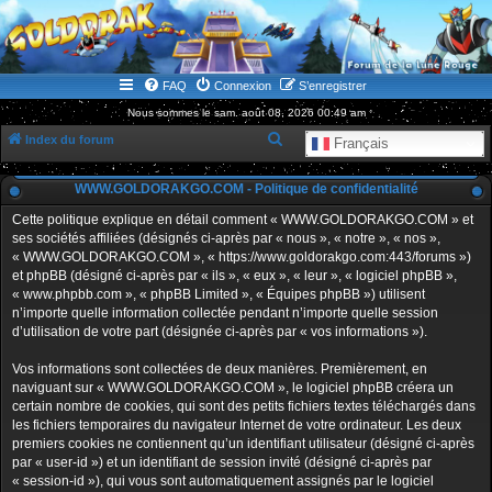
WWW.GOLDORAKGO.COM
le site de la Lune Rouge
FAQ
Connexion
S’enregistrer
Nous sommes le sam. août 08, 2026 00:49 am
R
Index du forum
Français
e
WWW.GOLDORAKGO.COM - Politique de confidentialité
c
h
Cette politique explique en détail comment « WWW.GOLDORAKGO.COM » et
ses sociétés affiliées (désignés ci-après par « nous », « notre », « nos »,
e
« WWW.GOLDORAKGO.COM », « https://www.goldorakgo.com:443/forums »)
r
et phpBB (désigné ci-après par « ils », « eux », « leur », « logiciel phpBB »,
« www.phpbb.com », « phpBB Limited », « Équipes phpBB ») utilisent
c
n’importe quelle information collectée pendant n’importe quelle session
h
d’utilisation de votre part (désignée ci-après par « vos informations »).
e
Vos informations sont collectées de deux manières. Premièrement, en
r
naviguant sur « WWW.GOLDORAKGO.COM », le logiciel phpBB créera un
certain nombre de cookies, qui sont des petits fichiers textes téléchargés dans
les fichiers temporaires du navigateur Internet de votre ordinateur. Les deux
premiers cookies ne contiennent qu’un identifiant utilisateur (désigné ci-après
par « user-id ») et un identifiant de session invité (désigné ci-après par
« session-id »), qui vous sont automatiquement assignés par le logiciel