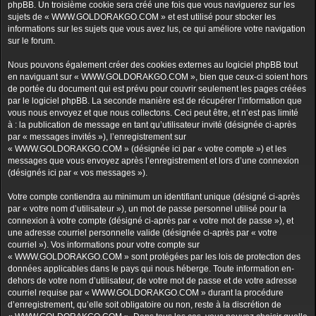
phpBB. Un troisième cookie sera créé une fois que vous naviguerez sur les
sujets de « WWW.GOLDORAKGO.COM » et est utilisé pour stocker les
informations sur les sujets que vous avez lus, ce qui améliore votre navigation
sur le forum.
Nous pouvons également créer des cookies externes au logiciel phpBB tout
en naviguant sur « WWW.GOLDORAKGO.COM », bien que ceux-ci soient hors
de portée du document qui est prévu pour couvrir seulement les pages créées
par le logiciel phpBB. La seconde manière est de récupérer l’information que
vous nous envoyez et que nous collectons. Ceci peut être, et n’est pas limité
à : la publication de message en tant qu’utilisateur invité (désignée ci-après
par « messages invités »), l’enregistrement sur
« WWW.GOLDORAKGO.COM » (désignée ici par « votre compte ») et les
messages que vous envoyez après l’enregistrement et lors d’une connexion
(désignés ici par « vos messages »).
Votre compte contiendra au minimum un identifiant unique (désigné ci-après
par « votre nom d’utilisateur »), un mot de passe personnel utilisé pour la
connexion à votre compte (désigné ci-après par « votre mot de passe »), et
une adresse courriel personnelle valide (désignée ci-après par « votre
courriel »). Vos informations pour votre compte sur
« WWW.GOLDORAKGO.COM » sont protégées par les lois de protection des
données applicables dans le pays qui nous héberge. Toute information en-
dehors de votre nom d’utilisateur, de votre mot de passe et de votre adresse
courriel requise par « WWW.GOLDORAKGO.COM » durant la procédure
d’enregistrement, qu’elle soit obligatoire ou non, reste à la discrétion de