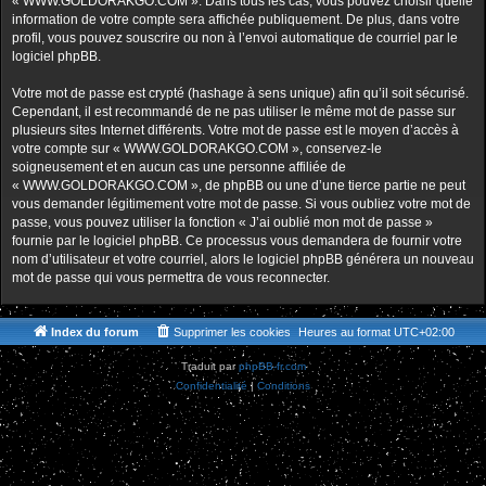
« WWW.GOLDORAKGO.COM ». Dans tous les cas, vous pouvez choisir quelle
information de votre compte sera affichée publiquement. De plus, dans votre
profil, vous pouvez souscrire ou non à l’envoi automatique de courriel par le
logiciel phpBB.
Votre mot de passe est crypté (hashage à sens unique) afin qu’il soit sécurisé.
Cependant, il est recommandé de ne pas utiliser le même mot de passe sur
plusieurs sites Internet différents. Votre mot de passe est le moyen d’accès à
votre compte sur « WWW.GOLDORAKGO.COM », conservez-le
soigneusement et en aucun cas une personne affiliée de
« WWW.GOLDORAKGO.COM », de phpBB ou une d’une tierce partie ne peut
vous demander légitimement votre mot de passe. Si vous oubliez votre mot de
passe, vous pouvez utiliser la fonction « J’ai oublié mon mot de passe »
fournie par le logiciel phpBB. Ce processus vous demandera de fournir votre
nom d’utilisateur et votre courriel, alors le logiciel phpBB générera un nouveau
mot de passe qui vous permettra de vous reconnecter.
Index du forum
Supprimer les cookies
Heures au format
UTC+02:00
Traduit par
phpBB-fr.com
Confidentialité
|
Conditions