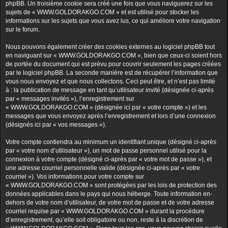
phpBB. Un troisième cookie sera créé une fois que vous naviguerez sur les
sujets de « WWW.GOLDORAKGO.COM » et est utilisé pour stocker les
informations sur les sujets que vous avez lus, ce qui améliore votre navigation
sur le forum.
Nous pouvons également créer des cookies externes au logiciel phpBB tout
en naviguant sur « WWW.GOLDORAKGO.COM », bien que ceux-ci soient hors
de portée du document qui est prévu pour couvrir seulement les pages créées
par le logiciel phpBB. La seconde manière est de récupérer l’information que
vous nous envoyez et que nous collectons. Ceci peut être, et n’est pas limité
à : la publication de message en tant qu’utilisateur invité (désignée ci-après
par « messages invités »), l’enregistrement sur
« WWW.GOLDORAKGO.COM » (désignée ici par « votre compte ») et les
messages que vous envoyez après l’enregistrement et lors d’une connexion
(désignés ici par « vos messages »).
Votre compte contiendra au minimum un identifiant unique (désigné ci-après
par « votre nom d’utilisateur »), un mot de passe personnel utilisé pour la
connexion à votre compte (désigné ci-après par « votre mot de passe »), et
une adresse courriel personnelle valide (désignée ci-après par « votre
courriel »). Vos informations pour votre compte sur
« WWW.GOLDORAKGO.COM » sont protégées par les lois de protection des
données applicables dans le pays qui nous héberge. Toute information en-
dehors de votre nom d’utilisateur, de votre mot de passe et de votre adresse
courriel requise par « WWW.GOLDORAKGO.COM » durant la procédure
d’enregistrement, qu’elle soit obligatoire ou non, reste à la discrétion de