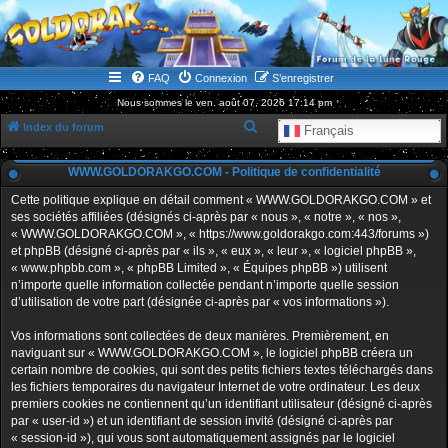
WWW.GOLDORAKGO.COM
le site de la Lune Rouge
FAQ
Connexion
S’enregistrer
Nous sommes le ven. août 07, 2026 17:14 pm
R
Index du forum
Français
e
WWW.GOLDORAKGO.COM - Politique de confidentialité
c
h
Cette politique explique en détail comment « WWW.GOLDORAKGO.COM » et
ses sociétés affiliées (désignés ci-après par « nous », « notre », « nos »,
e
« WWW.GOLDORAKGO.COM », « https://www.goldorakgo.com:443/forums »)
r
et phpBB (désigné ci-après par « ils », « eux », « leur », « logiciel phpBB »,
« www.phpbb.com », « phpBB Limited », « Équipes phpBB ») utilisent
c
n’importe quelle information collectée pendant n’importe quelle session
h
d’utilisation de votre part (désignée ci-après par « vos informations »).
e
Vos informations sont collectées de deux manières. Premièrement, en
r
naviguant sur « WWW.GOLDORAKGO.COM », le logiciel phpBB créera un
certain nombre de cookies, qui sont des petits fichiers textes téléchargés dans
les fichiers temporaires du navigateur Internet de votre ordinateur. Les deux
premiers cookies ne contiennent qu’un identifiant utilisateur (désigné ci-après
par « user-id ») et un identifiant de session invité (désigné ci-après par
« session-id »), qui vous sont automatiquement assignés par le logiciel