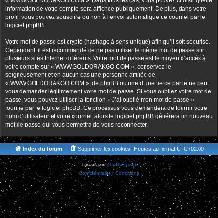
« WWW.GOLDORAKGO.COM ». Dans tous les cas, vous pouvez choisir quelle
information de votre compte sera affichée publiquement. De plus, dans votre
profil, vous pouvez souscrire ou non à l’envoi automatique de courriel par le
logiciel phpBB.
Votre mot de passe est crypté (hashage à sens unique) afin qu’il soit sécurisé.
Cependant, il est recommandé de ne pas utiliser le même mot de passe sur
plusieurs sites Internet différents. Votre mot de passe est le moyen d’accès à
votre compte sur « WWW.GOLDORAKGO.COM », conservez-le
soigneusement et en aucun cas une personne affiliée de
« WWW.GOLDORAKGO.COM », de phpBB ou une d’une tierce partie ne peut
vous demander légitimement votre mot de passe. Si vous oubliez votre mot de
passe, vous pouvez utiliser la fonction « J’ai oublié mon mot de passe »
fournie par le logiciel phpBB. Ce processus vous demandera de fournir votre
nom d’utilisateur et votre courriel, alors le logiciel phpBB générera un nouveau
mot de passe qui vous permettra de vous reconnecter.
Index du forum
Supprimer les cookies
Heures au format
UTC+02:00
Traduit par
phpBB-fr.com
Confidentialité
|
Conditions