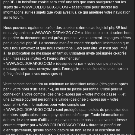
phpBB. Un troisième cookie sera créé une fois que vous naviguerez sur les
sujets de « WWW.GOLDORAKGO.COM » et est utilisé pour stocker les
informations sur les sujets que vous avez lus, ce qui améliore votre navigation
sur le forum.
Nous pouvons également créer des cookies externes au logiciel phpBB tout
en naviguant sur « WWW.GOLDORAKGO.COM », bien que ceux-ci soient hors
de portée du document qui est prévu pour couvrir seulement les pages créées
par le logiciel phpBB. La seconde manière est de récupérer l’information que
vous nous envoyez et que nous collectons. Ceci peut être, et n’est pas limité
à : la publication de message en tant qu’utilisateur invité (désignée ci-après
par « messages invités »), l’enregistrement sur
« WWW.GOLDORAKGO.COM » (désignée ici par « votre compte ») et les
messages que vous envoyez après l’enregistrement et lors d’une connexion
(désignés ici par « vos messages »).
Votre compte contiendra au minimum un identifiant unique (désigné ci-après
par « votre nom d’utilisateur »), un mot de passe personnel utilisé pour la
connexion à votre compte (désigné ci-après par « votre mot de passe »), et
une adresse courriel personnelle valide (désignée ci-après par « votre
courriel »). Vos informations pour votre compte sur
« WWW.GOLDORAKGO.COM » sont protégées par les lois de protection des
données applicables dans le pays qui nous héberge. Toute information en-
dehors de votre nom d’utilisateur, de votre mot de passe et de votre adresse
courriel requise par « WWW.GOLDORAKGO.COM » durant la procédure
d’enregistrement, qu’elle soit obligatoire ou non, reste à la discrétion de