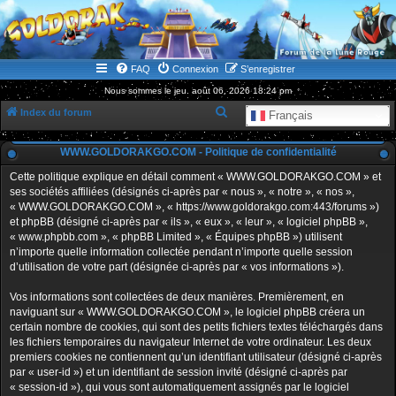
WWW.GOLDORAKGO.COM
le site de la Lune Rouge
FAQ
Connexion
S’enregistrer
Nous sommes le jeu. août 06, 2026 18:24 pm
R
Index du forum
Français
e
WWW.GOLDORAKGO.COM - Politique de confidentialité
c
h
Cette politique explique en détail comment « WWW.GOLDORAKGO.COM » et
ses sociétés affiliées (désignés ci-après par « nous », « notre », « nos »,
e
« WWW.GOLDORAKGO.COM », « https://www.goldorakgo.com:443/forums »)
r
et phpBB (désigné ci-après par « ils », « eux », « leur », « logiciel phpBB »,
« www.phpbb.com », « phpBB Limited », « Équipes phpBB ») utilisent
c
n’importe quelle information collectée pendant n’importe quelle session
h
d’utilisation de votre part (désignée ci-après par « vos informations »).
e
Vos informations sont collectées de deux manières. Premièrement, en
r
naviguant sur « WWW.GOLDORAKGO.COM », le logiciel phpBB créera un
certain nombre de cookies, qui sont des petits fichiers textes téléchargés dans
les fichiers temporaires du navigateur Internet de votre ordinateur. Les deux
premiers cookies ne contiennent qu’un identifiant utilisateur (désigné ci-après
par « user-id ») et un identifiant de session invité (désigné ci-après par
« session-id »), qui vous sont automatiquement assignés par le logiciel