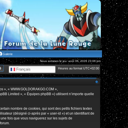
Galerie
Nous sommes le jeu. août 06, 2026 23:06 pm
hercher
Recherche avancée
Heures au format
UTC+02:00
Français
», « nos », « WWW.GOLDORAKGO.COM »,
hpBB Limited », « Équipes phpBB ») utilisent n’importe quelle
in nombre de cookies, qui sont des petits fichiers textes
isateur (désigné ci-après par « user-id ») et un identifiant de
 une fois que vous naviguerez sur les sujets de
 forum.