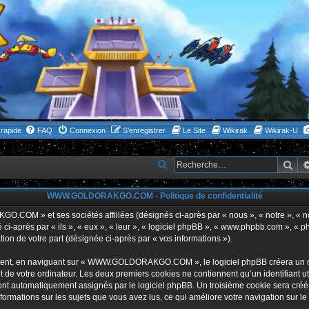
rapide
FAQ
Connexion
S’enregistrer
Le Site
Wikirak
Wikirak-U
Rec
R
e
WWW.GOLDORAKGO.COM - Politique de confidentialité
c
h
GO.COM » et ses sociétés affiliées (désignés ci-après par « nous », « notre 
i-après par « ils », « eux », « leur », « logiciel phpBB », « www.phpbb.com », « p
e
tion de votre part (désignée ci-après par « vos informations »).
r
ent, en naviguant sur « WWW.GOLDORAKGO.COM », le logiciel phpBB créera un certa
c
 de votre ordinateur. Les deux premiers cookies ne contiennent qu’un identifiant util
h
 sont automatiquement assignés par le logiciel phpBB. Un troisième cookie sera créé
ations sur les sujets que vous avez lus, ce qui améliore votre navigation sur le
e