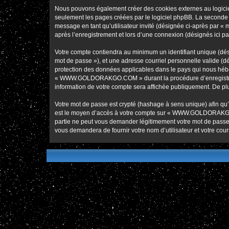
Nous pouvons également créer des cookies externes au logic
seulement les pages créées par le logiciel phpBB. La seconde ma
message en tant qu’utilisateur invité (désignée ci-après pa
après l’enregistrement et lors d’une connexion (désignés ici p
Votre compte contiendra au minimum un identifiant unique (dési
mot de passe »), et une adresse courriel personnelle valide 
protection des données applicables dans le pays qui nous héber
« WWW.GOLDORAKGO.COM » durant la procédure d’enregistremen
information de votre compte sera affichée publiquement. De plus
Votre mot de passe est crypté (hashage à sens unique) afin qu’i
est le moyen d’accès à votre compte sur « WWW.GOLDORAKG
partie ne peut vous demander légitimement votre mot de passe. 
vous demandera de fournir votre nom d’utilisateur et votre cou