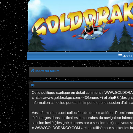
WWW.GOLDORAKGO.COM
le site de la Lune Rouge
Accès 
Index du forum
Cette politique explique en détail comment « WWW.GOLDORAK
« https://www.goldorakgo.com:443/forums ») et phpBB (désigné c
information collectée pendant n’importe quelle session d’utilisa
Vos informations sont collectées de deux manières. Premièrem
téléchargés dans les fichiers temporaires du navigateur Internet
session invité (désigné ci-après par « session-id »), qui vous
« WWW.GOLDORAKGO.COM » et est utilisé pour stocker les inform