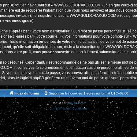
r
iel phpBB tout en naviguant sur « WWW.GOLDORAKGO.COM », bien que ceux-ci soie
nière est de récupérer l’information que vous nous envoyez et que nous collectons. 
r « messages invités »), l’enregistrement sur « WWW.GOLDORAKGO.COM » (désignée 
ar « vos messages »).
gné ci-après par « votre nom d’utilisateur »), un mot de passe personnel utilisé po
(désignée ci-après par « votre courriel »). Vos informations pour votre compte s
ge. Toute information en-dehors de votre nom d’utilisateur, de votre mot de passe 
t, qu’elle soit obligatoire ou non, reste à la discrétion de « WWW.GOLDORAKG
, dans votre profil, vous pouvez souscrire ou non à l’envoi automatique de courriel
l soit sécurisé. Cependant, il est recommandé de ne pas utiliser le même mot de pas
O.COM », conservez-le soigneusement et en aucun cas une personne affiliée 
Si vous oubliez votre mot de passe, vous pouvez utiliser la fonction « J’ai oublié
rriel, alors le logiciel phpBB générera un nouveau mot de passe qui vous permettra
Index du forum
Supprimer les cookies
Heures au format
UTC+02:00
Traduit par
phpBB-fr.com
Confidentialité
|
Conditions