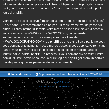
« WWW.GOLDORAKGO.COM ». Dans tous les cas, vous pouvez choisir quelle
information de votre compte sera affichée publiquement. De plus, dans votre
profil, vous pouvez souscrire ou non à l’envoi automatique de courriel par le
logiciel phpBB.
Votre mot de passe est crypté (hashage à sens unique) afin qu’il soit sécurisé.
Cependant, il est recommandé de ne pas utiliser le même mot de passe sur
plusieurs sites Internet différents. Votre mot de passe est le moyen d’accès à
votre compte sur « WWW.GOLDORAKGO.COM », conservez-le
soigneusement et en aucun cas une personne affiliée de
« WWW.GOLDORAKGO.COM », de phpBB ou une d’une tierce partie ne peut
vous demander légitimement votre mot de passe. Si vous oubliez votre mot de
passe, vous pouvez utiliser la fonction « J’ai oublié mon mot de passe »
fournie par le logiciel phpBB. Ce processus vous demandera de fournir votre
nom d’utilisateur et votre courriel, alors le logiciel phpBB générera un nouveau
mot de passe qui vous permettra de vous reconnecter.
Index du forum
Supprimer les cookies
Heures au format
UTC+02:00
Traduit par
phpBB-fr.com
Confidentialité
|
Conditions