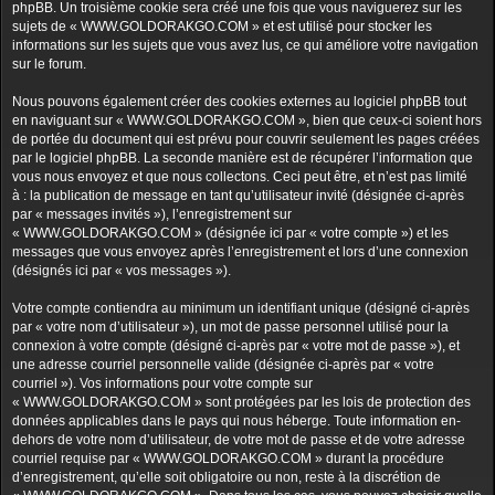
phpBB. Un troisième cookie sera créé une fois que vous naviguerez sur les
sujets de « WWW.GOLDORAKGO.COM » et est utilisé pour stocker les
informations sur les sujets que vous avez lus, ce qui améliore votre navigation
sur le forum.
Nous pouvons également créer des cookies externes au logiciel phpBB tout
en naviguant sur « WWW.GOLDORAKGO.COM », bien que ceux-ci soient hors
de portée du document qui est prévu pour couvrir seulement les pages créées
par le logiciel phpBB. La seconde manière est de récupérer l’information que
vous nous envoyez et que nous collectons. Ceci peut être, et n’est pas limité
à : la publication de message en tant qu’utilisateur invité (désignée ci-après
par « messages invités »), l’enregistrement sur
« WWW.GOLDORAKGO.COM » (désignée ici par « votre compte ») et les
messages que vous envoyez après l’enregistrement et lors d’une connexion
(désignés ici par « vos messages »).
Votre compte contiendra au minimum un identifiant unique (désigné ci-après
par « votre nom d’utilisateur »), un mot de passe personnel utilisé pour la
connexion à votre compte (désigné ci-après par « votre mot de passe »), et
une adresse courriel personnelle valide (désignée ci-après par « votre
courriel »). Vos informations pour votre compte sur
« WWW.GOLDORAKGO.COM » sont protégées par les lois de protection des
données applicables dans le pays qui nous héberge. Toute information en-
dehors de votre nom d’utilisateur, de votre mot de passe et de votre adresse
courriel requise par « WWW.GOLDORAKGO.COM » durant la procédure
d’enregistrement, qu’elle soit obligatoire ou non, reste à la discrétion de