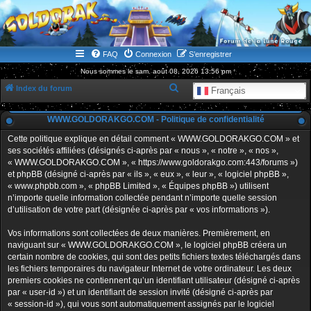
WWW.GOLDORAKGO.COM
le site de la Lune Rouge
FAQ
Connexion
S’enregistrer
Nous sommes le sam. août 08, 2026 13:56 pm
R
Index du forum
Français
e
WWW.GOLDORAKGO.COM - Politique de confidentialité
c
h
Cette politique explique en détail comment « WWW.GOLDORAKGO.COM » et
ses sociétés affiliées (désignés ci-après par « nous », « notre », « nos »,
e
« WWW.GOLDORAKGO.COM », « https://www.goldorakgo.com:443/forums »)
r
et phpBB (désigné ci-après par « ils », « eux », « leur », « logiciel phpBB »,
« www.phpbb.com », « phpBB Limited », « Équipes phpBB ») utilisent
c
n’importe quelle information collectée pendant n’importe quelle session
h
d’utilisation de votre part (désignée ci-après par « vos informations »).
e
Vos informations sont collectées de deux manières. Premièrement, en
r
naviguant sur « WWW.GOLDORAKGO.COM », le logiciel phpBB créera un
certain nombre de cookies, qui sont des petits fichiers textes téléchargés dans
les fichiers temporaires du navigateur Internet de votre ordinateur. Les deux
premiers cookies ne contiennent qu’un identifiant utilisateur (désigné ci-après
par « user-id ») et un identifiant de session invité (désigné ci-après par
« session-id »), qui vous sont automatiquement assignés par le logiciel