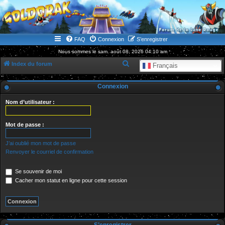
WWW.GOLDORAKGO.COM
le site de la Lune Rouge
FAQ
Connexion
S’enregistrer
Nous sommes le sam. août 08, 2026 04:10 am
R
Index du forum
Français
e
Connexion
c
h
Nom d’utilisateur :
e
r
Mot de passe :
c
J’ai oublié mon mot de passe
h
Renvoyer le courriel de confirmation
e
Se souvenir de moi
r
Cacher mon statut en ligne pour cette session