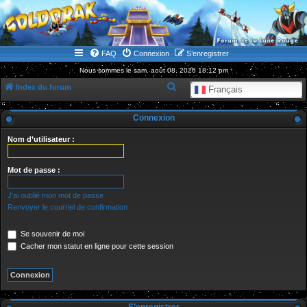
WWW.GOLDORAKGO.COM
le site de la Lune Rouge
FAQ
Connexion
S’enregistrer
Nous sommes le sam. août 08, 2026 18:12 pm
R
Index du forum
Français
e
Connexion
c
h
Nom d’utilisateur :
e
r
Mot de passe :
c
J’ai oublié mon mot de passe
h
Renvoyer le courriel de confirmation
e
Se souvenir de moi
r
Cacher mon statut en ligne pour cette session