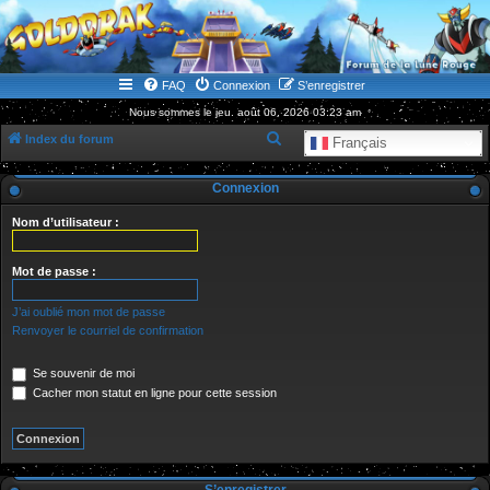
WWW.GOLDORAKGO.COM
le site de la Lune Rouge
FAQ
Connexion
S’enregistrer
Nous sommes le jeu. août 06, 2026 03:23 am
R
Index du forum
Français
e
Connexion
c
h
Nom d’utilisateur :
e
r
Mot de passe :
c
J’ai oublié mon mot de passe
h
Renvoyer le courriel de confirmation
e
Se souvenir de moi
r
Cacher mon statut en ligne pour cette session