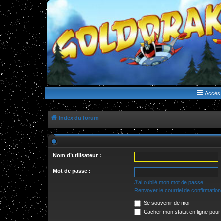
WWW.GOLDORAKGO.COM
le site de la Lune Rouge
Accès 
Index du forum
Nom d’utilisateur :
Mot de passe :
J’ai oublié mon mot de passe
Renvoyer le courriel de confirmation
Se souvenir de moi
Cacher mon statut en ligne pour