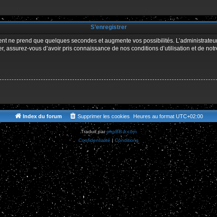
r
S’enregistrer
ment ne prend que quelques secondes et augmente vos possibilités. L’administrate
 assurez-vous d’avoir pris connaissance de nos conditions d’utilisation et de notre 
Index du forum
Supprimer les cookies
Heures au format
UTC+02:00
Traduit par
phpBB-fr.com
Confidentialité
|
Conditions