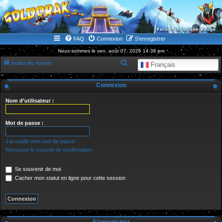
WWW.GOLDORAKGO.COM
le site de la Lune Rouge
FAQ
Connexion
S’enregistrer
Nous sommes le ven. août 07, 2026 14:36 pm
R
Index du forum
Français
e
Connexion
c
h
Nom d’utilisateur :
e
r
Mot de passe :
c
J’ai oublié mon mot de passe
h
Renvoyer le courriel de confirmation
e
Se souvenir de moi
r
Cacher mon statut en ligne pour cette session