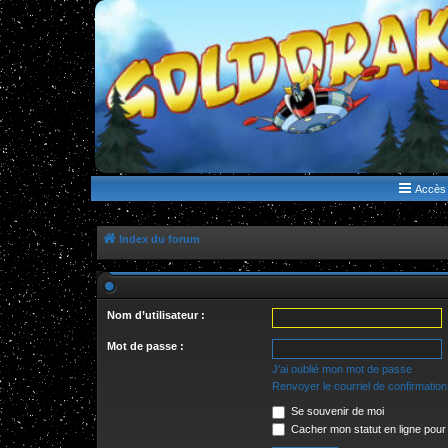
WWW.GOLDORAKGO.COM
le site de la Lune Rouge
Accès 
Index du forum
Nom d’utilisateur :
Mot de passe :
J’ai oublié mon mot de passe
Renvoyer le courriel de confirmation
Se souvenir de moi
Cacher mon statut en ligne pour