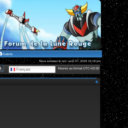
Galerie
Nous sommes le ven. août 07, 2026 16:18 pm
hercher
Recherche avancée
Heures au format
UTC+02:00
Français