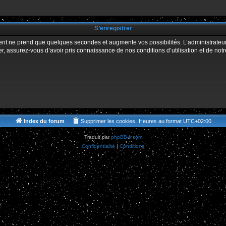
r
S’enregistrer
ment ne prend que quelques secondes et augmente vos possibilités. L’administrate
 assurez-vous d’avoir pris connaissance de nos conditions d’utilisation et de notre 
Index du forum
Supprimer les cookies
Heures au format
UTC+02:00
Traduit par
phpBB-fr.com
Confidentialité
|
Conditions