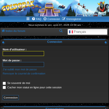
WWW.GOLDORAKGO.COM
le site de la Lune Rouge
FAQ
Connexion
S’enregistrer
Nous sommes le ven. août 07, 2026 10:56 am
R
Index du forum
Français
e
Connexion
c
h
Nom d’utilisateur :
e
r
Mot de passe :
c
J’ai oublié mon mot de passe
h
Renvoyer le courriel de confirmation
e
Se souvenir de moi
r
Cacher mon statut en ligne pour cette session