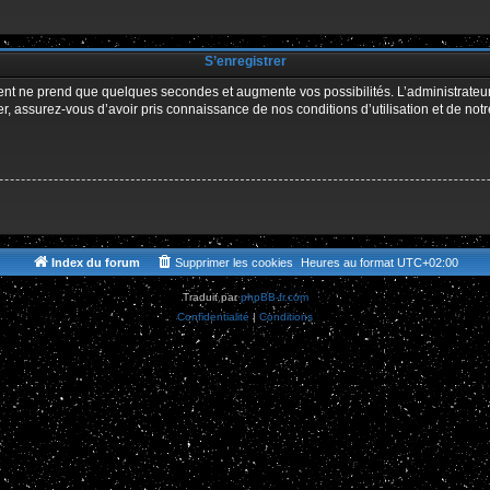
r
S’enregistrer
ment ne prend que quelques secondes et augmente vos possibilités. L’administrate
 assurez-vous d’avoir pris connaissance de nos conditions d’utilisation et de notre 
Index du forum
Supprimer les cookies
Heures au format
UTC+02:00
Traduit par
phpBB-fr.com
Confidentialité
|
Conditions