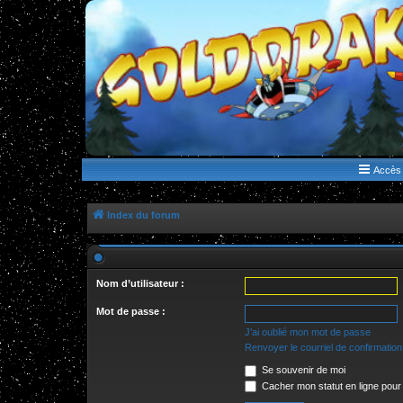
WWW.GOLDORAKGO.COM
le site de la Lune Rouge
Accès 
Index du forum
Nom d’utilisateur :
Mot de passe :
J’ai oublié mon mot de passe
Renvoyer le courriel de confirmation
Se souvenir de moi
Cacher mon statut en ligne pour