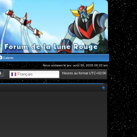
Galerie
Nous sommes le jeu. août 06, 2026 08:20 am
hercher
Recherche avancée
Heures au format
UTC+02:00
Français