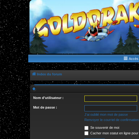
WWW.GOLDORAKGO.COM
le site de la Lune Rouge
Accès 
Index du forum
Nom d’utilisateur :
Mot de passe :
J’ai oublié mon mot de passe
Renvoyer le courriel de confirmation
Se souvenir de moi
Cacher mon statut en ligne pour