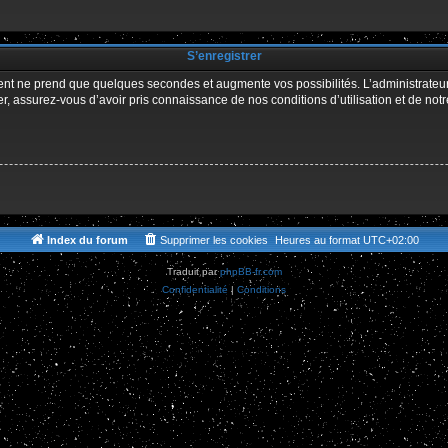
r
S’enregistrer
ment ne prend que quelques secondes et augmente vos possibilités. L’administrate
 assurez-vous d’avoir pris connaissance de nos conditions d’utilisation et de notre 
Index du forum
Supprimer les cookies
Heures au format
UTC+02:00
Traduit par
phpBB-fr.com
Confidentialité
|
Conditions