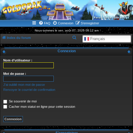
WWW.GOLDORAKGO.COM
le site de la Lune Rouge
FAQ
Connexion
S’enregistrer
Nous sommes le ven. août 07, 2026 08:12 am
R
Index du forum
Français
e
Connexion
c
h
Nom d’utilisateur :
e
r
Mot de passe :
c
J’ai oublié mon mot de passe
h
Renvoyer le courriel de confirmation
e
Se souvenir de moi
r
Cacher mon statut en ligne pour cette session