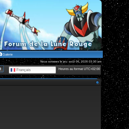
Galerie
Nous sommes le jeu. août 06, 2026 03:30 am
hercher
Recherche avancée
Heures au format
UTC+02:00
Français