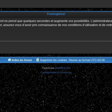
r
S’enregistrer
ment ne prend que quelques secondes et augmente vos possibilités. L’administrate
 assurez-vous d’avoir pris connaissance de nos conditions d’utilisation et de notre 
Index du forum
Supprimer les cookies
Heures au format
UTC+02:00
Traduit par
phpBB-fr.com
Confidentialité
|
Conditions