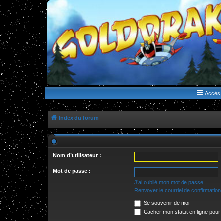
WWW.GOLDORAKGO.COM
le site de la Lune Rouge
Accès 
Index du forum
Nom d’utilisateur :
Mot de passe :
J’ai oublié mon mot de passe
Renvoyer le courriel de confirmation
Se souvenir de moi
Cacher mon statut en ligne pour